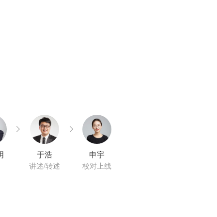
明
于浩
申宇
讲述/转述
校对上线