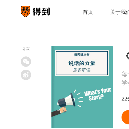
首页
关于我
分享
《
每
学
22