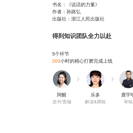
书名：《说话的力量》
作者：孙路弘
出版社：浙江人民出版社
得到知识团队全力以赴
203
阿醒
乐多
鹿宇
选书/责编
解读&撰稿
审稿