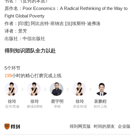
书名：《贫穷的本质》
原作名：Poor Economics：A Radical Rethinking of the Way to
Fight Global Poverty
作者：[印度] 阿比吉特·班纳吉 [法]埃斯特·迪弗洛
译者：景芳
得到知识团队全力以赴
199
徐玲
徐玲
鹿宇明
徐玲
裴鹏程
选书/责编
解读&撰稿
审稿
讲述/转述
校对上线
得到网页版
时间的朋友
企业版
知识就在得到