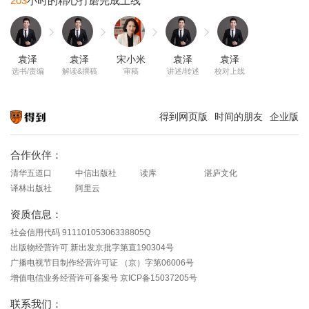
203
袁泽
袁泽
宋小米
袁泽
袁泽
选书/责编
解读&撰稿
审稿
讲述/转述
校对上线
得到网页版
时间的朋友
企业版
知识就在得到
合作伙伴：
清华五道口
中信出版社
读库
湛庐文化
译林出版社
阿里云
资质信息：
社会信用代码 91110105306338805Q
出版物经营许可 新出发京批字第直190304号
广播电视节目制作经营许可证 （京）字第06006号
增值电信业务经营许可备案号 京ICP备15037205号
联系我们：