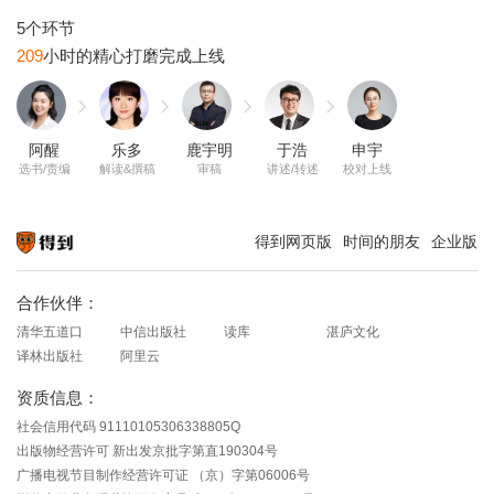
209
阿醒
乐多
鹿宇明
于浩
申宇
选书/责编
解读&撰稿
审稿
讲述/转述
校对上线
得到网页版
时间的朋友
企业版
知识就在得到
合作伙伴：
清华五道口
中信出版社
读库
湛庐文化
译林出版社
阿里云
资质信息：
社会信用代码 91110105306338805Q
出版物经营许可 新出发京批字第直190304号
广播电视节目制作经营许可证 （京）字第06006号