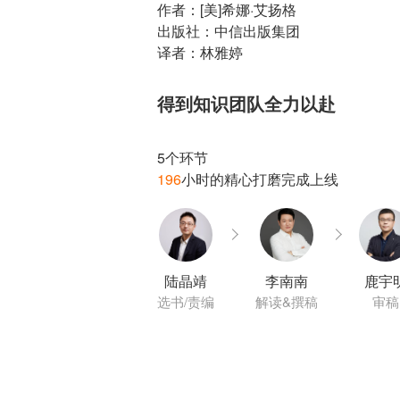
作者：[美]希娜·艾扬格
出版社：中信出版集团
译者：林雅婷
得到知识团队全力以赴
196
陆晶靖
李南南
鹿宇
选书/责编
解读&撰稿
审稿