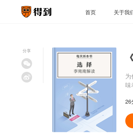
首页
关于我
分享
《
为
味
26