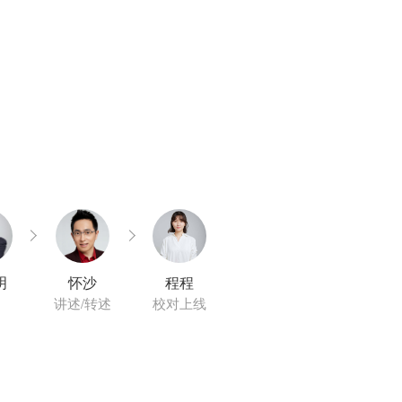
明
怀沙
程程
讲述/转述
校对上线