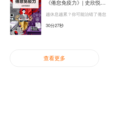
《倦怠免疫力》| 史欣悦解读
越休息越累？你可能治错了倦怠
30分27秒
查看更多