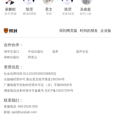
裴鹏程
陈罡
景文
陈罡
吴俊庭
选书/责编
解读&撰稿
审稿
讲述/转述
校对上线
得到网页版
时间的朋友
企业版
知识就在得到
合作伙伴：
清华五道口
中信出版社
读库
湛庐文化
译林出版社
阿里云
资质信息：
社会信用代码 91110105306338805Q
出版物经营许可 新出发京批字第直190304号
广播电视节目制作经营许可证 （京）字第06006号
增值电信业务经营许可备案号 京ICP备15037205号
联系我们：
客服电话: 400-0526-000
邮箱: iget@luojilab.com