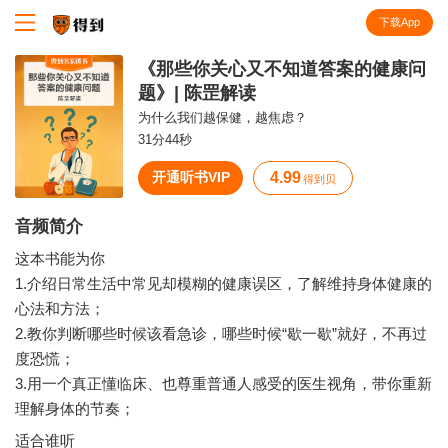
下载App
知识就在得到
《那些你关心又不知道答案的健康问
题》| 陈罡解读
为什么我们越保健，越焦虑？
31分44秒
开通听书VIP
4.99
得到贝
音频简介
这本书能为你
1.介绍日常生活中常见却模糊的健康误区，了解维持身体健康的
心法和方法；
2.教你判断哪些时候该看急诊，哪些时候“歇一歇”就好，不再过
度恐慌；
3.用一个真正懂临床、也尊重普通人感受的医生视角，带你重新
适合谁听