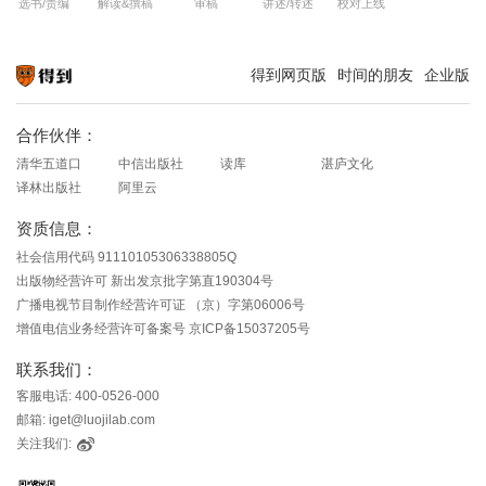
选书/责编
解读&撰稿
审稿
讲述/转述
校对上线
得到网页版
时间的朋友
企业版
知识就在得到
合作伙伴：
清华五道口
中信出版社
读库
湛庐文化
译林出版社
阿里云
资质信息：
社会信用代码 91110105306338805Q
出版物经营许可 新出发京批字第直190304号
广播电视节目制作经营许可证 （京）字第06006号
增值电信业务经营许可备案号 京ICP备15037205号
联系我们：
客服电话: 400-0526-000
邮箱: iget@luojilab.com
关注我们: