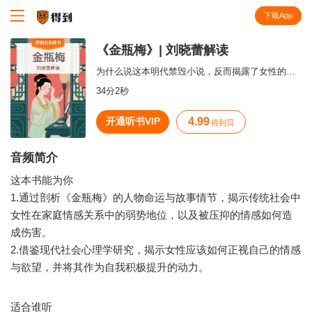
下载App
知识就在得到
《金瓶梅》| 刘晓蕾解读
为什么说这本明代禁毁小说，反而揭露了女性的普遍困境？
34分2秒
开通听书VIP
4.99
得到贝
音频简介
这本书能为你
1.通过剖析《金瓶梅》的人物命运与故事情节，揭示传统社会中
女性在家庭情感关系中的弱势地位，以及被压抑的情感如何造
成伤害。
2.借鉴现代社会心理学研究，揭示女性应该如何正视自己的情感
与欲望，并将其作为自我积极提升的动力。
适合谁听