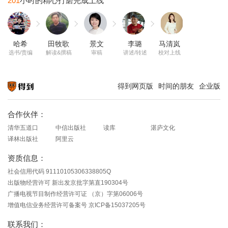
201
哈希
田牧歌
景文
李璐
马清岚
选书/责编
解读&撰稿
审稿
讲述/转述
校对上线
得到网页版
时间的朋友
企业版
知识就在得到
合作伙伴：
清华五道口
中信出版社
读库
湛庐文化
译林出版社
阿里云
资质信息：
社会信用代码 91110105306338805Q
出版物经营许可 新出发京批字第直190304号
广播电视节目制作经营许可证 （京）字第06006号
增值电信业务经营许可备案号 京ICP备15037205号
联系我们：