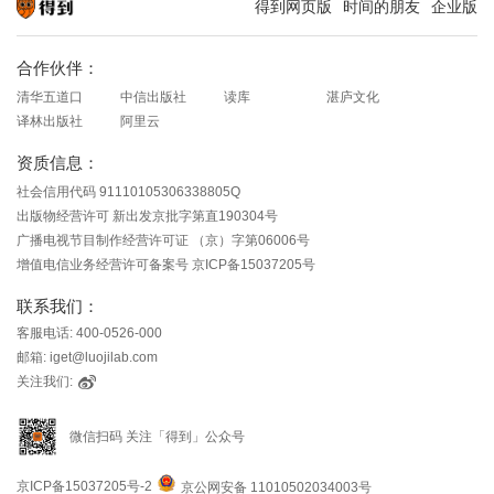
得到网页版
时间的朋友
企业版
知识就在得到
合作伙伴：
清华五道口
中信出版社
读库
湛庐文化
译林出版社
阿里云
资质信息：
社会信用代码 91110105306338805Q
出版物经营许可 新出发京批字第直190304号
广播电视节目制作经营许可证 （京）字第06006号
增值电信业务经营许可备案号 京ICP备15037205号
联系我们：
客服电话: 400-0526-000
邮箱: iget@luojilab.com
关注我们:
微信扫码 关注「得到」公众号
京ICP备15037205号-2
京公网安备 11010502034003号