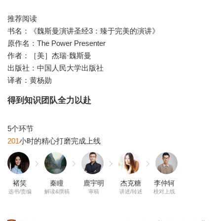
推荐阅读
书名：《魏斯曼演讲圣经3：臻于完美的演讲》
原作名：The Power Presenter
作者：［美］杰瑞·魏斯曼
出版社：中国人民大学出版社
译者：黄杨勋
得到知识团队全力以赴
201
褚笑
秦瞳
鹿宇明
杰克糖
李仲轲
选书/责编
解读&撰稿
审稿
讲述/转述
校对上线