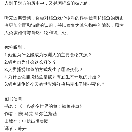
入到了对方的历史中，又是怎样影响彼此的。
听完这期音频，你会对鳕鱼这个物种的科学信息和鳕鱼的历史
有更加全面和清晰的认识，并以鳕鱼为其它物种的缩影，思考
人类该如何与自然生物和谐共处。
你将听到：
1.鳕鱼为什么能成为欧洲人的主要食物来源？
2.鳕鱼肉为什么这么好吃？
3.人类捕捞鳕鱼的方式发生了哪些变化？
4.为什么说捕捞鳕鱼是破坏海底生态环境的开始？
5.鳕鱼战争给今天的世界海洋格局带来了哪些变化？
图书信息
书名：《一条改变世界的鱼：鳕鱼往事》
作者：[美]马克·科尔兰斯基
出版社：中信出版集团
译者：韩卉