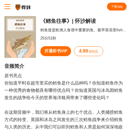
下载App
知识就在得到
《鳕鱼往事》| 怀沙解读
鳕鱼曾是欧洲人食谱中重要的鱼。最早英语里fish这个单词，指的就是鳕鱼。
25分51秒
开通听书VIP
4.99
得到贝
音频简介
原书亮点
你知道平时在超市里买的鳕鱼是什么品种吗？你知道鳕鱼作为
一种优秀的食物都具有哪些优点吗？你知道英国与冰岛因鳕鱼
发生的战争给今天的世界海洋格局带来了哪些变化吗？
在这期音频中，我们将从鳕鱼身上的七个优点、人类捕捞鳕鱼
方式的转变、英国和冰岛之间发生的三次鳕鱼战争来介绍鳕鱼
与人类的历史。从中我们可以听到鳕鱼和人类是如何深深地嵌