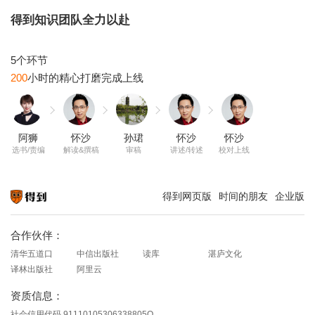
得到知识团队全力以赴
200
阿狮
怀沙
孙珺
怀沙
怀沙
选书/责编
解读&撰稿
审稿
讲述/转述
校对上线
得到网页版
时间的朋友
企业版
知识就在得到
合作伙伴：
清华五道口
中信出版社
读库
湛庐文化
译林出版社
阿里云
资质信息：
社会信用代码 91110105306338805Q