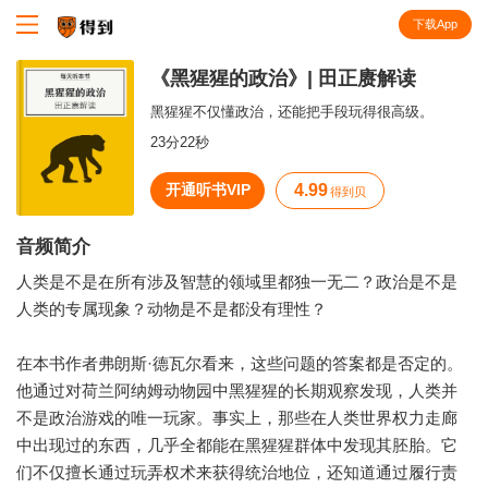
下载App
知识就在得到
《黑猩猩的政治》| 田正赓解读
黑猩猩不仅懂政治，还能把手段玩得很高级。
23分22秒
开通听书VIP
4.99
得到贝
音频简介
人类是不是在所有涉及智慧的领域里都独一无二？政治是不是
人类的专属现象？动物是不是都没有理性？
在本书作者弗朗斯·德瓦尔看来，这些问题的答案都是否定的。
他通过对荷兰阿纳姆动物园中黑猩猩的长期观察发现，人类并
不是政治游戏的唯一玩家。事实上，那些在人类世界权力走廊
中出现过的东西，几乎全都能在黑猩猩群体中发现其胚胎。它
们不仅擅长通过玩弄权术来获得统治地位，还知道通过履行责