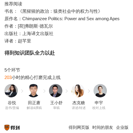
推荐阅读
书名：《黑猩猩的政治：猿类社会中的权力与性》
原作名：Chimpanzee Politics: Power and Sex among Apes
作者：[荷]弗朗斯·德瓦尔
出版社：上海译文出版社
译者：赵芊里
得到知识团队全力以赴
203
谷悦
田正赓
王小舒
杰克糖
申宇
选书/责编
解读&撰稿
审稿
讲述/转述
校对上线
得到网页版
时间的朋友
企业版