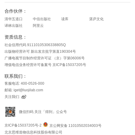
知识就在得到
合作伙伴：
清华五道口
中信出版社
读库
湛庐文化
译林出版社
阿里云
资质信息：
社会信用代码 91110105306338805Q
出版物经营许可 新出发京批字第直190304号
广播电视节目制作经营许可证 （京）字第06006号
增值电信业务经营许可备案号 京ICP备15037205号
联系我们：
客服电话: 400-0526-000
邮箱: iget@luojilab.com
关注我们:
微信扫码 关注「得到」公众号
京ICP备15037205号-2
京公网安备 11010502034003号
北京思维造物信息科技股份有限公司