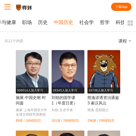
下载App
知识就在得到
学与健康
职场
历史
中国历史
社会学
哲学
科技
课程
共11个内容
全部
课程
每天听本书
电子书
306014人加入学习
28345人加入学习
33736人加入学习
施展·中国史纲 时
刘勃的国学课
熊逸讲透资治通鉴
间篇
1（年度日更）
3·秦汉风云
施展·上海外国语大学
刘勃·文史学者
熊逸·思想隐士
全球文明研究所教授
89讲 / 169
得到贝
261讲 / 299
得到贝
296讲 / 299
得到贝