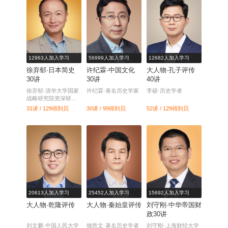
12963人加入学习
56999人加入学习
12682人加入学习
徐弃郁·日本简史
许纪霖·中国文化
大人物·孔子评传
30讲
30讲
40讲
徐弃郁·清华大学国家
许纪霖·著名历史学家
李硕·历史学者
战略研究院资深研究
员
31讲 / 129
得到贝
30讲 / 99
得到贝
52讲 / 129
得到贝
20613人加入学习
25452人加入学习
15692人加入学习
大人物·乾隆评传
大人物·秦始皇评传
刘守刚·中华帝国财
政30讲
刘文鹏·中国人民大学
饶胜文·著名历史学者
刘守刚·上海财经大学