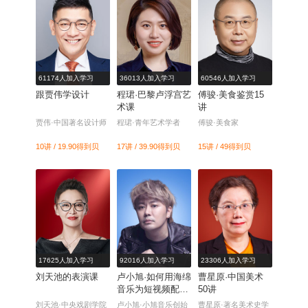
61174人加入学习
36013人加入学习
60546人加入学习
跟贾伟学设计
程珺·巴黎卢浮宫艺
傅骏·美食鉴赏15
术课
讲
贾伟·中国著名设计师
程珺·青年艺术学者
傅骏·美食家
10讲 / 19.90
得到贝
17讲 / 39.90
得到贝
15讲 / 49
得到贝
17625人加入学习
92016人加入学习
23306人加入学习
刘天池的表演课
卢小旭·如何用海绵
曹星原·中国美术
音乐为短视频配
50讲
乐?
刘天池·中央戏剧学院
卢小旭·小旭音乐创始
曹星原·著名美术史学