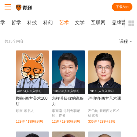
下载App
知识就在得到
会学
哲学
科技
科幻
艺术
文学
互联网
品牌营销
课程
共13个内容
全部
课程
每天听本书
电子书
40564人加入学习
136998人加入学习
78160人加入学习
顾衡·西方美术100
怎样升级你的说服
严伯钧·西方艺术课
讲
力
顾衡·读书人
李南南·得到专职老
严伯钧·新锐西方艺术
师、作者
研究者
129讲 / 199
得到贝
12讲 / 19.90
得到贝
336讲 / 299
得到贝