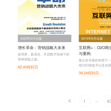
2025年2月出版
2015年6月出版
增长革命：营销战略大未来
互联网+：O2O商
与重构
新局势，新洞见，开启数字浪潮下的
营销冒险之旅。
集众多专家的智慧于一
线O2O操盘手以及实
62.40得到贝
聚！
39.24得到贝
...
1
4