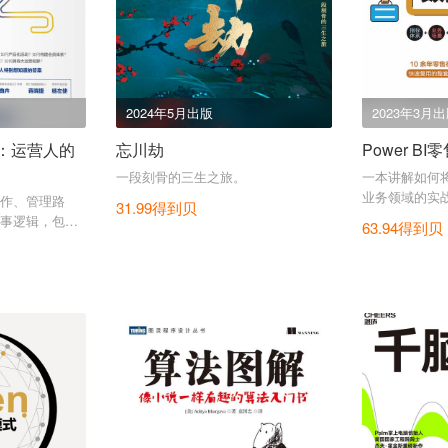
2024年5月出版
2023年3月
2：运营人的
忘川劫
Power B
一段刻骨的三生之旅。
一本讲解如何将P
业务领域的实
作、管理路
31.99得到贝
事逻辑，包括
63.94得到贝
。