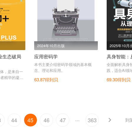
2024年10月出版
2025年10月
业生态破局
应用密码学
具身智能：
本书主要介绍密码学领域的基本概
全面解析具身
念、理论和应用。
践，适合AI领
体，是来自一
读。"
践者精华的凝
63.87得到贝
69.30得到贝
...
3
44
45
46
47
363
到