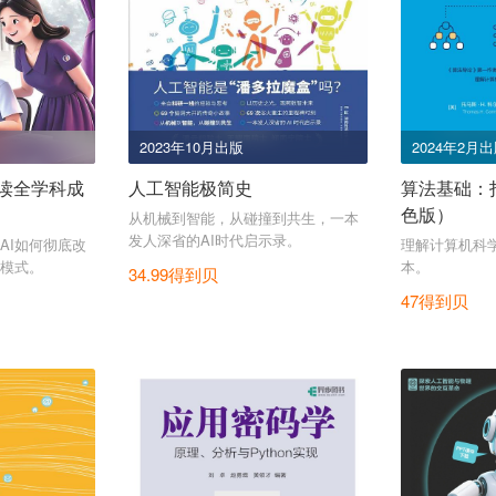
2023年10月出版
2024年2月
伴读全学科成
人工智能极简史
算法基础：
色版）
从机械到智能，从碰撞到共生，一本
发人深省的AI时代启示录。
AI如何彻底改
理解计算机科
模式。
本。
34.99得到贝
47得到贝