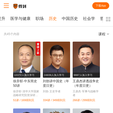
下载App
知识就在得到
提升
医学与健康
职场
历史
中国历史
社会学
哲学
课程
共45个内容
全部
课程
每天听本书
电子书
10372人加入学习
24939人加入学习
9887人加入学习
徐弃郁·中东简史
刘勃讲中国史（年
王鼎杰讲透战争史
50讲
度日更）
（年度日更）
徐弃郁·清华大学国家
刘勃·文史学者
王鼎杰·军事与战略学
战略研究院资深研究
者
员
51讲 / 169
得到贝
334讲 / 349
得到贝
266讲 / 299
得到贝