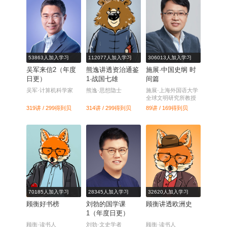
53863人加入学习
112077人加入学习
306013人加入学习
吴军来信2（年度
熊逸讲透资治通鉴
施展·中国史纲 时
日更）
1·战国七雄
间篇
吴军·计算机科学家
熊逸·思想隐士
施展·上海外国语大学
全球文明研究所教授
319讲 / 299
得到贝
314讲 / 299
得到贝
89讲 / 169
得到贝
70185人加入学习
28345人加入学习
32620人加入学习
顾衡好书榜
刘勃的国学课
顾衡讲透欧洲史
1（年度日更）
顾衡·读书人
刘勃·文史学者
顾衡·读书人