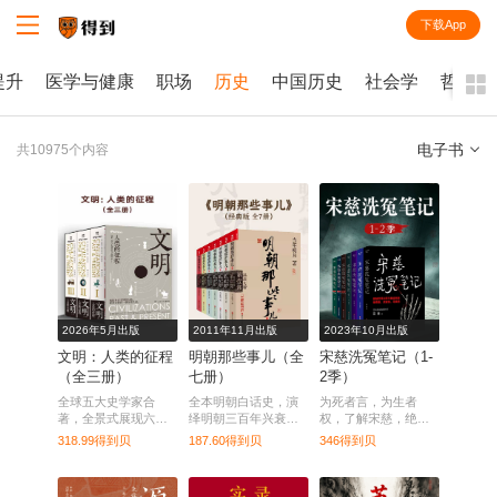
下载App
知识就在得到
提升
医学与健康
职场
历史
中国历史
社会学
哲学
电子书
共10975个内容
全部
课程
每天听本书
电子书
2026年5月出版
2011年11月出版
2023年10月出版
文明：人类的征程
明朝那些事儿（全
宋慈洗冤笔记（1-
（全三册）
七册）
2季）
全球五大史学家合
全本明朝白话史，演
为死者言，为生者
著，全景式展现六大
绎明朝三百年兴衰风
权，了解宋慈，绝大
洲文明互动与历史转
云。
多数人都读这本。
318.99得到贝
187.60得到贝
346得到贝
折点。