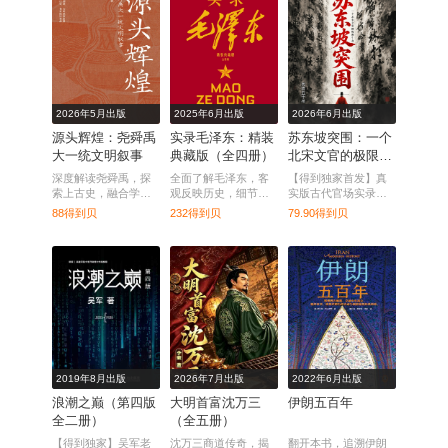
2026年5月出版
2025年6月出版
2026年6月出版
源头辉煌：尧舜禹
实录毛泽东：精装
苏东坡突围：一个
大一统文明叙事
典藏版（全四册）
北宋文官的极限生
存
深度解读尧舜禹，探
全面了解毛泽东，客
【得到独家首发】真
索上古史，融合学术
观反映历史，细节还
实版古代官场实录，
与传播，呈现文化精
原真实。
盛名难抵党争，才子
88得到贝
232得到贝
79.90得到贝
品之作。
亦是棋子，还原乌台
诗案，看懂北宋官场
博弈。
2019年8月出版
2026年7月出版
2022年6月出版
浪潮之巅（第四版
大明首富沈万三
伊朗五百年
全二册）
（全五册）
【得到独家】吴军老
沈万三商道传奇，揭
翻开本书，追溯伊朗