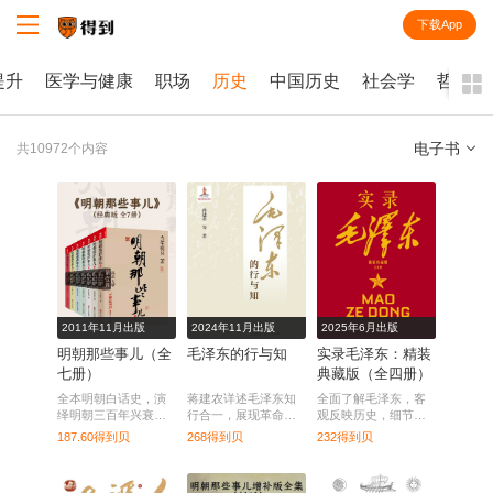
下载App
知识就在得到
提升
医学与健康
职场
历史
中国历史
社会学
哲学
电子书
共10972个内容
全部
课程
每天听本书
电子书
2011年11月出版
2024年11月出版
2025年6月出版
明朝那些事儿（全
毛泽东的行与知
实录毛泽东：精装
七册）
典藏版（全四册）
全本明朝白话史，演
蒋建农详述毛泽东知
全面了解毛泽东，客
绎明朝三百年兴衰风
行合一，展现革命历
观反映历史，细节还
云。
程与思想精髓。
原真实。
187.60得到贝
268得到贝
232得到贝