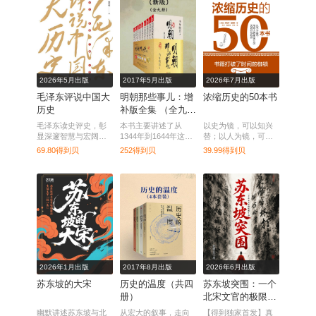
2026年5月出版
2017年5月出版
2026年7月出版
毛泽东评说中国大
明朝那些事儿：增
浓缩历史的50本书
历史
补版全集 （全九
册）
毛泽东读史评史，彰
本书主要讲述了从
以史为镜，可以知兴
显深邃智慧与宏阔视
1344年到1644年这三
替；以人为镜，可以
野。
百年间关于明朝的一
明得失。翻开此书，
69.80得到贝
252得到贝
39.99得到贝
些事情。
让尘封的智慧照亮你
前行的路。
2026年1月出版
2017年8月出版
2026年6月出版
苏东坡的大宋
历史的温度（共四
苏东坡突围：一个
册）
北宋文官的极限生
存
幽默讲述苏东坡与北
从宏大的叙事，走向
【得到独家首发】真