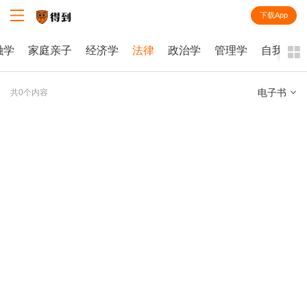
下载App
知识就在得到
融学
家庭亲子
经济学
法律
政治学
管理学
自我提升
电子书
共0个内容
全部
课程
每天听本书
电子书