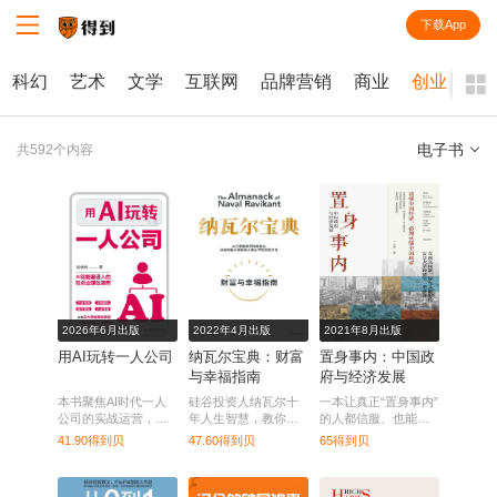
下载App
知识就在得到
科幻
艺术
文学
互联网
品牌营销
商业
创业
电子书
共592个内容
全部
课程
每天听本书
电子书
2026年6月出版
2022年4月出版
2021年8月出版
用AI玩转一人公司
纳瓦尔宝典：财富
置身事内：中国政
与幸福指南
府与经济发展
本书聚焦AI时代一人
硅谷投资人纳瓦尔十
一本让真正“置身事内”
公司的实战运营，系
年人生智慧，教你如
的人都信服、也能让
统解答普通人如何搭
何获得财富与幸福。
你相信中国会更好的
41.90得到贝
47.60得到贝
65得到贝
建、运营一人公司并
书。
实现长期盈利的核心
问题。