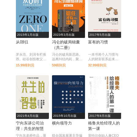
2015年1月出版
2023年3月出版
2017年5月出版
从0到1
冯仑的破局锦囊
富有的习惯
（共二册）
罗永浩、刘润专栏推
冯仑的破局新思路。
一本书将个人习惯与
荐。硅谷创投教父彼
远离纠结内耗，聚焦
人的财富联系起来，
得·蒂尔带你揭开创新
解决方案，这不是鸡
成为百万富翁，从习
15.99得到贝
59得到贝
32.99得到贝
的秘密。
汤，是酒。
惯的改变和培养开
始。
2021年4月出版
2015年10月出版
2017年8月出版
宁向东讲公司治
横向领导力
格鲁夫给经理人的
理：共生的智慧
第一课
宁向东老师作品，厘
联合国发展署主导编
英特尔创始人兼CEO