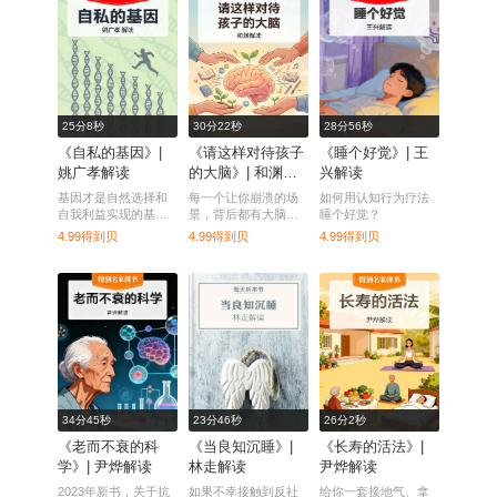
25分8秒
30分22秒
28分56秒
《自私的基因》|
《请这样对待孩子
《睡个好觉》| 王
姚广孝解读
的大脑》| 和渊解
兴解读
读
基因才是自然选择和
每一个让你崩溃的场
如何用认知行为疗法
自我利益实现的基本
景，背后都有大脑的
睡个好觉？
单位，而不是生物。
理由
4.99得到贝
4.99得到贝
4.99得到贝
34分45秒
23分46秒
26分2秒
《老而不衰的科
《当良知沉睡》|
《长寿的活法》|
学》| 尹烨解读
林走解读
尹烨解读
2023年新书，关于抗
如果不幸接触到反社
给你一套接地气、拿