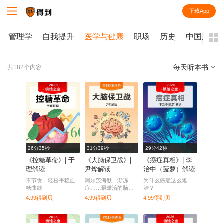
下载App
知识就在得到
管理学
自我提升
医学与健康
职场
历史
中国历史
每天听本书
共182个内容
全部
课程
每天听本书
电子书
26分35秒
31分39秒
29分42秒
《控糖革命》| 于
《大脑保卫战》|
《癌症真相》| 李
理解读
尹烨解读
治中（菠萝）解读
不节食，轻松平稳血
阿尔茨海默、渐冻
为什么癌症这么难
糖曲线
症……最难治的脑
治？
病，最新进展如何？
4.99得到贝
4.99得到贝
4.99得到贝