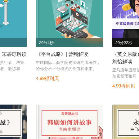
20分4秒
29分22秒
 宋碧琼解读
《平台战略》| 曾翔解读
（英文原版）Goi
刘怡解读
执行者、决策
中欧国际工商学院资深研究者著作，
者、教练和顾
给你分析平台模式的价值和未来。
亚马逊年度最
加密货币骗局
4.99得到贝
4.99得到贝