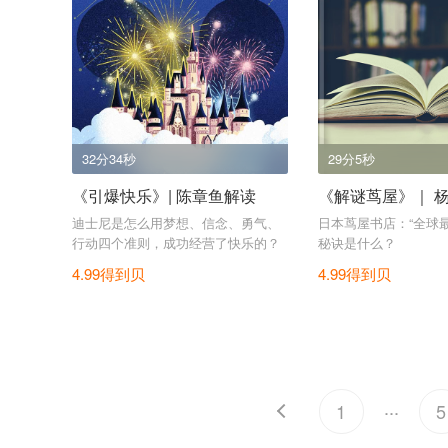
32分34秒
29分5秒
《引爆快乐》| 陈章鱼解读
《解谜茑屋》｜ 
迪士尼是怎么用梦想、信念、勇气、
日本茑屋书店：“全球
行动四个准则，成功经营了快乐的？
秘诀是什么？
4.99得到贝
4.99得到贝
...
1
5