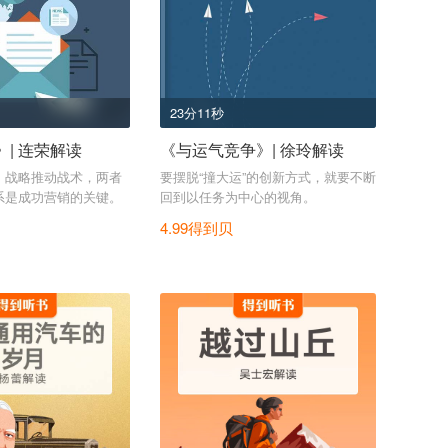
23分11秒
| 连荣解读
《与运气竞争》| 徐玲解读
，战略推动战术，两者
要摆脱“撞大运”的创新方式，就要不断
系是成功营销的关键。
回到以任务为中心的视角。
4.99得到贝