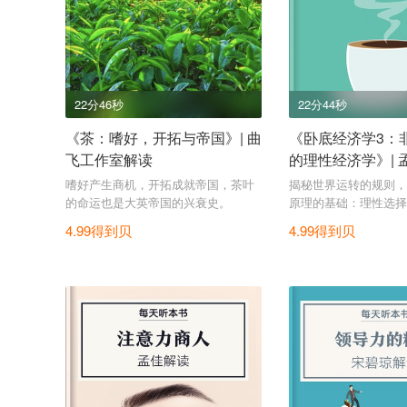
22分46秒
22分44秒
《茶：嗜好，开拓与帝国》| 曲
《卧底经济学3：
飞工作室解读
的理性经济学》| 
嗜好产生商机，开拓成就帝国，茶叶
揭秘世界运转的规则，
的命运也是大英帝国的兴衰史。
原理的基础：理性选择
4.99得到贝
4.99得到贝