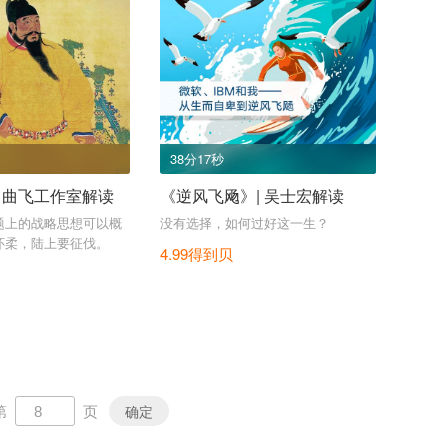
38分17秒
 曲飞工作室解读
《逆风飞飏》| 吴士宏解读
题上的战略思想可以概
没有选择，如何过好这一生？
怀柔，陆上要征伐。
4.99得到贝
第
页
确定