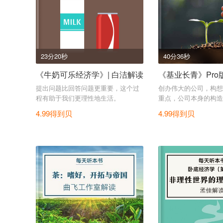
23分20秒
40分36秒
《牛奶可乐经济学》| 白洁解读
《基业长青》Pro版
提出问题比回答问题更重要，这个过
创办伟大的公司，构想
程有助于我们更理性地生活。
重点，公司本身的构造
理念。
4.99得到贝
4.99得到贝