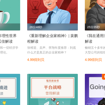
26分48秒
25分35秒
非理性世界
《重新理解企业家精神》| 裴鹏
《我在通用
孟佳解读
程解读
解读
和一切经济学
张维迎、吴声、李翔年度推荐：到底
畅销五十多年
理论。
什么才是真正的企业家精神？
大型公司的组
业经理人是怎
4.99得到贝
4.99得到贝