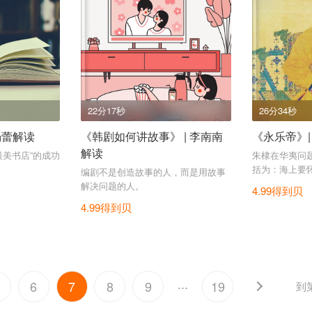
22分17秒
26分34秒
杨蕾解读
《韩剧如何讲故事》 | 李南南
《永乐帝》|
解读
最美书店”的成功
朱棣在华夷问
括为：海上要
编剧不是创造故事的人，而是用故事
解决问题的人。
4.99得到贝
4.99得到贝
...
6
7
8
9
19
到