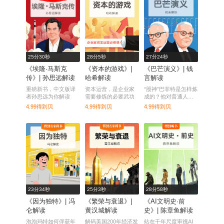
25分30秒
28分5秒
27分24秒
《埃隆·马斯克
《资本的游戏》|
《巴芒演义》| 钱
传》| 孙思远解读
哈希解读
言解读
重磅新书，中文版译
资本运营，是企业家
“股神”巴菲特是怎样炼
者孙思远为你解读
需要修炼的必要武功
成的？他对普通人的
投资建议又是什么？
4.99得到贝
4.99得到贝
4.99得到贝
23分34秒
25分3秒
28分58秒
《因为独特》| 冯
《繁荣与衰退》|
《AI文明史·前
仑解读
黄汉城解读
史》| 陈章鱼解读
泡泡玛特如何俘获年
解码美国200年经济发
站在千年尺度审视AI