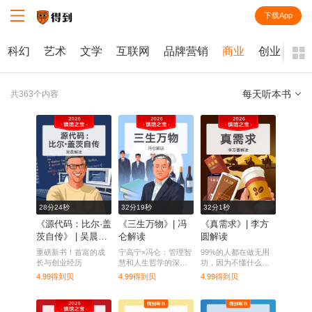
下载App
知识就在得到
科幻
艺术
文学
互联网
品牌营销
商业
创业
每天听本书
共363个内容
全部
课程
每天听本书
电子书
28分24秒
32分19秒
32分1秒
《源代码：比尔·盖
《三生万物》| 冯
《真需求》| 李方
茨自传》 | 吴晨解
仑解读
圆解读
读
重磅新书！首富的成
宁高宁×冯仑：管理智
99%的人都在做无用
长与创业经历
慧和人生哲学的深度
功，因为不懂什么是
碰撞
“真需求”。
4.99得到贝
4.99得到贝
4.99得到贝