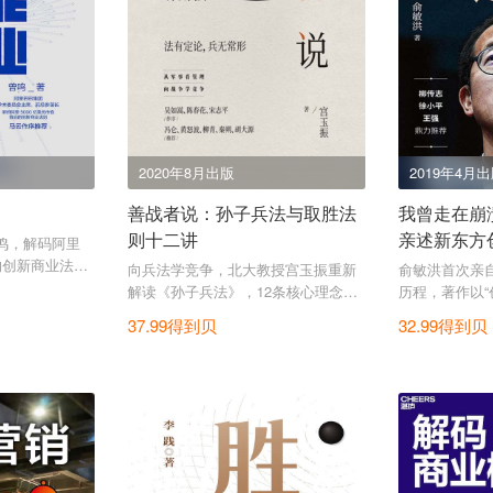
2020年8月出版
2019年4月
善战者说：孙子兵法与取胜法
我曾走在崩
则十二讲
亲述新东方
曾鸣，解码阿里
的创新商业法
向兵法学竞争，北大教授宫玉振重新
俞敏洪首次亲
解读《孙子兵法》，12条核心理念帮
历程，著作以“
助企业赢得竞争，应对不确定。
曝光诸多情景
37.99得到贝
32.99得到贝
成功掩盖的那
和深度前所未