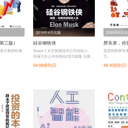
2016年4月出版
2025年6月
第三版）
硅谷钢铁侠
胖东来，你
务分析的经典
SpaceＸ太空探索技术公司创始人、
层层剖析胖东
环保汽车公司特斯拉CEO埃隆·马斯克
力。
全球首部授权著作！硅谷传奇创业者
34.99得到贝
48.30得到贝
公开的创新秘籍。