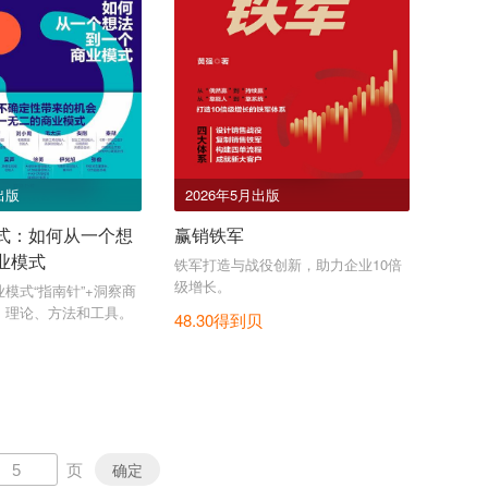
出版
2026年5月出版
式：如何从一个想
赢销铁军
业模式
铁军打造与战役创新，助力企业10倍
级增长。
模式“指南针”+洞察商
、理论、方法和工具。
48.30得到贝
页
确定