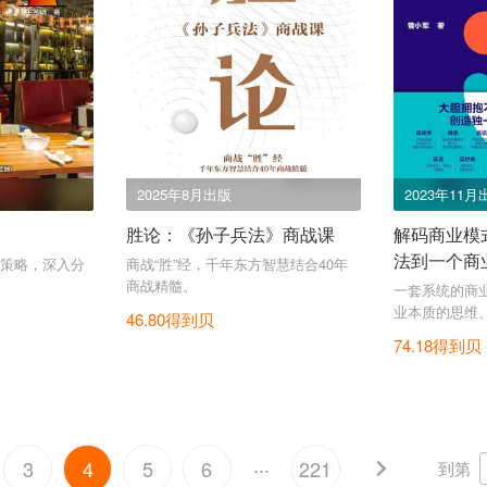
2025年8月出版
2023年11月
胜论：《孙子兵法》商战课
解码商业模
法到一个商
策略，深入分
商战“胜”经，千年东方智慧结合40年
商战精髓。
一套系统的商业
业本质的思维
46.80得到贝
74.18得到贝
...
3
4
5
6
221
到第