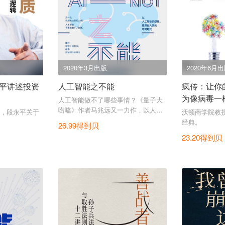
2020年3月出版
2020年6月
平讲述投资
人工智能之不能
疯传：让你
为像病毒一
人工智能做不了哪些事情？《量子大
唠嗑》作者马兆远又一力作，以人工
，段永平关于
沃顿商学院教
智能的逻辑，推演出人的不可取代。
经典。
26.99得到贝
23.20得到贝