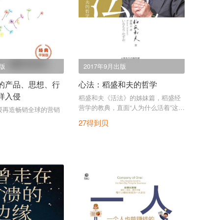
出版
2017年9月出版
的产品、思想、行
心法：稻盛和夫的哲学
样入侵
稻盛和夫《活法》的姊妹篇，稻盛经
营学的教典，直面“人为什么活着”这一
授再造畅销全球的营销
根本问题。
27得到贝