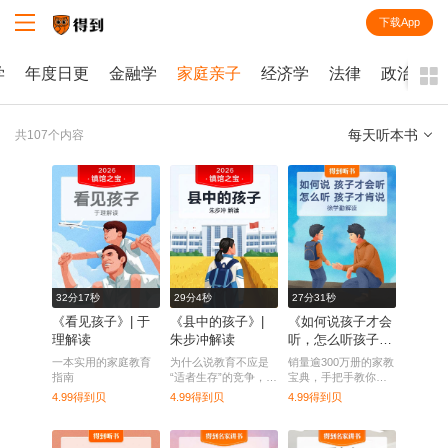
下载App
知识就在得到
学
年度日更
金融学
家庭亲子
经济学
法律
政治学
每天听本书
共107个内容
全部
课程
每天听本书
电子书
32分17秒
29分4秒
27分31秒
《看见孩子》| 于
《县中的孩子》|
《如何说孩子才会
理解读
朱步冲解读
听，怎么听孩子才
肯说》| 徐学勤解
一本实用的家庭教育
为什么说教育不应是
销量逾300万册的家教
读
指南
“适者生存”的竞争，而
宝典，手把手教你跟
应该给孩子以希望？
孩子沟通的方法，让
4.99得到贝
4.99得到贝
4.99得到贝
你和孩子亲密无间。