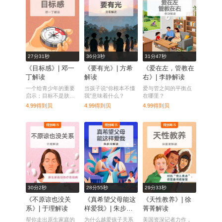
27分31秒
36分3秒
31分47秒
《目标感》| 邓一
《要有光》| 方希
《爱在左，管教在
丁解读
解读
右》| 李静解读
一个给青少年的重要
当孩子说“你根本不懂
爱与管之间的平衡点
启示：目标不是肤浅
我”意味着什么？
在哪里？
的兴趣和利益，而是
4.99得到贝
4.99得到贝
4.99得到贝
一个你关心的真问
题。
30分2秒
28分55秒
29分33秒
《不原谅也没关
《真希望父母能这
《天性教养》| 徐
系》| 于理解读
样爱我》| 朱步冲
菁菁解读
解读
帮你走出原生家庭的
为什么越爱孩子关系
美国资深记者力作，