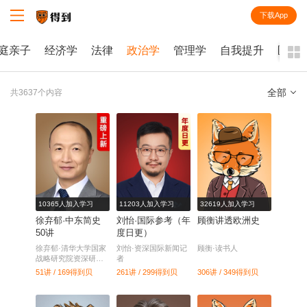
下载App
知识就在得到
庭亲子
经济学
法律
政治学
管理学
自我提升
医学
全部
共3637个内容
全部
课程
每天听本书
电子书
10365人加入学习
11203人加入学习
32619人加入学习
徐弃郁·中东简史
刘怡·国际参考（年
顾衡讲透欧洲史
50讲
度日更）
徐弃郁·清华大学国家
刘怡·资深国际新闻记
顾衡·读书人
战略研究院资深研究
者
员
51讲 / 169
得到贝
261讲 / 299
得到贝
306讲 / 349
得到贝