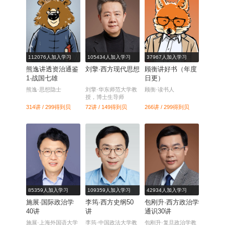
112076人加入学习
105434人加入学习
37967人加入学习
熊逸讲透资治通鉴
刘擎·西方现代思想
顾衡讲好书（年度
1·战国七雄
日更）
熊逸·思想隐士
刘擎·华东师范大学教
顾衡·读书人
授，博士生导师
314讲 / 299
得到贝
72讲 / 149
得到贝
266讲 / 299
得到贝
85359人加入学习
109359人加入学习
42934人加入学习
施展·国际政治学
李筠·西方史纲50
包刚升·西方政治学
40讲
讲
通识30讲
施展·上海外国语大学
李筠·中国政法大学教
包刚升·复旦政治学教