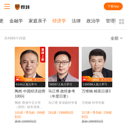
下载App
知识就在得到
更
金融学
家庭亲子
经济学
法律
政治学
管理学
全部
共4986个内容
全部
课程
每天听本书
早鸟价
早鸟价
199
239
12
天
08
：
48
：
20
5
天
08
：
48
：
20
限时优惠
限时优惠
得到贝
得到贝
电子书
6146人加入学习
58567人加入学习
138599人加入学习
陶然·中国经济趋势
马江博·政经参考
万维钢·精英日课3
100问
（年度日更）
陶然·香港中文大学
马江博·资深政经学者
万维钢·科学作家
（深圳）校长讲座教
授
101讲 / 早鸟价: 199
得
261讲 / 299
得到贝
317讲 / 早鸟价: 239
得
到贝
到贝
原价:229得到贝
原价:299得到贝