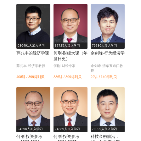
636491人加入学习
37725人加入学习
79736人加入学习
薛兆丰的经济学课
何刚·财经大课（年
余剑峰·行为经济学
度日更）
薛兆丰·经济学教授
何刚·财经专家
余剑峰·清华五道口教
授
408讲 / 399
得到贝
336讲 / 399
得到贝
22讲 / 149
得到贝
24296人加入学习
24889人加入学习
79099人加入学习
何刚·投资参考
何刚·投资参考
科技金融前沿：