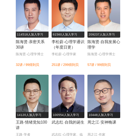
114518人加入学习
61560人加入学习
209237人加入学习
陈海贤·亲密关系
李松蔚·心理学通识
陈海贤·自我发展心
30讲
（年度日更）
理学
陈海贤·心理学博士
李松蔚·心理学家
陈海贤·心理学博士
32讲 / 99
得到贝
251讲 / 299
得到贝
57讲 / 99
得到贝
14120人加入学习
100554人加入学习
10448人加入学习
王路·情绪觉知100
武志红·自我的诞生
周之江·安神晚课
讲
王路·学者
武志红·心理学家、临
周之江·作家