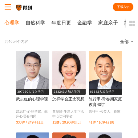
下载App
知识就在得到
心理学
自然科学
年度日更
金融学
家庭亲子
经济
全部
共4654个内容
全部
课程
每天听本书
电子书
397950人加入学习
233243人加入学习
63342人加入学习
武志红的心理学课
怎样学会正念冥想
陈行甲·青春期家庭
教育40讲
武志红·心理学家、临
童慧琦·牛津大学正念
陈行甲·公益人、作家
床心理咨询师
中心访问学者
333讲 / 249
得到贝
11讲 / 29.90
得到贝
41讲 / 169
得到贝