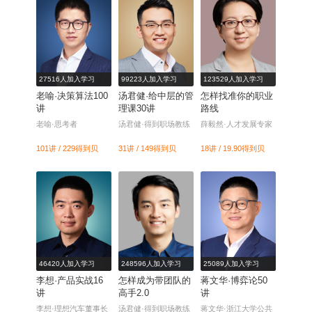
27516人加入学习
99223人加入学习
123529人加入学习
老喻·决策算法100
汤君健·给中层的管
怎样找准你的职业
讲
理课30讲
路线
老喻·思考者
汤君健·得到职场教练
薛毅然·人才发展专家
101讲 / 229
得到贝
31讲 / 149
得到贝
18讲 / 19.90
得到贝
46420人加入学习
248596人加入学习
25089人加入学习
李想·产品实战16
怎样成为带团队的
蒋文华·博弈论50
讲
高手2.0
讲
李想·理想汽车董事长
汤君健·得到职场教练
蒋文华·浙江大学公共