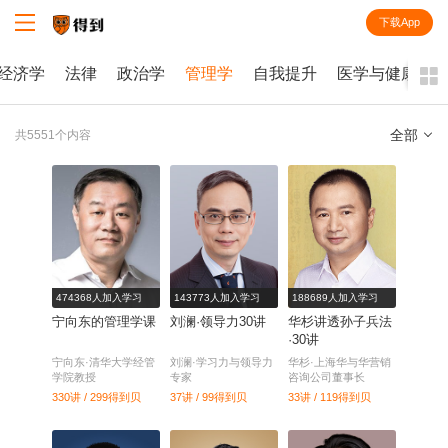
下载App
知识就在得到
经济学
法律
政治学
管理学
自我提升
医学与健康
全部
共5551个内容
全部
课程
每天听本书
电子书
474368人加入学习
143773人加入学习
188689人加入学习
宁向东的管理学课
刘澜·领导力30讲
华杉讲透孙子兵法
·30讲
宁向东·清华大学经管
刘澜·学习力与领导力
华杉·上海华与华营销
学院教授
专家
咨询公司董事长
330讲 / 299
得到贝
37讲 / 99
得到贝
33讲 / 119
得到贝