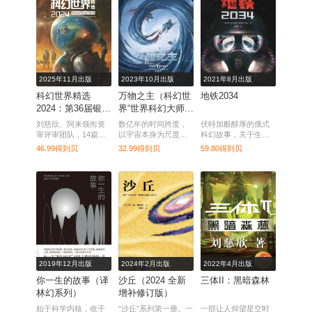
2025年11月出版
2023年10月出版
2021年8月出版
科幻世界精选
万物之主（科幻世
地铁2034
2024：第36届银河
界“世界科幻大师丛
奖获奖作品集
书”系列）
刘慈欣、阿来领衔资
数亿年的时间跨度，
伏特加般醇厚的俄式
审评审团队，14篇中
以宇宙本身为尺度的
科幻故事，关于生存
短篇作品脱颖而出，
空间距离，从一个个
与人性的深沉寓言。
46.99得到贝
32.99得到贝
59.80得到贝
见证中文科幻创作的
体，触及世间万物的
最新高度。
硬科幻盛宴。
2019年12月出版
2024年2月出版
2022年4月出版
你一生的故事（译
沙丘（2024 全新
三体II：黑暗森林
林幻系列）
增补修订版）
始于科学内核，收于
“沙丘”系列第一册。一
一部让人仰望星空时