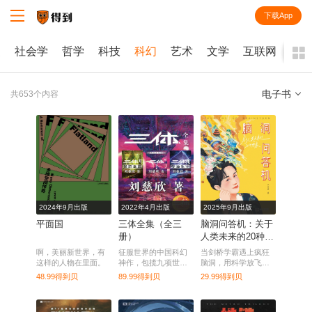
下载App
知识就在得到
史
社会学
哲学
科技
科幻
艺术
文学
互联网
品
电子书
共653个内容
全部
课程
每天听本书
电子书
2024年9月出版
2022年4月出版
2025年9月出版
平面国
三体全集（全三
脑洞问答机：关于
册）
人类未来的20种想
象
啊，美丽新世界，有
征服世界的中国科幻
当剑桥学霸遇上疯狂
这样的人物在里面。
神作，包揽九项世界
脑洞，用科学放飞想
顶级科幻大奖。
象和创意，用思辨解
48.99得到贝
89.99得到贝
29.99得到贝
构宇宙和人类。