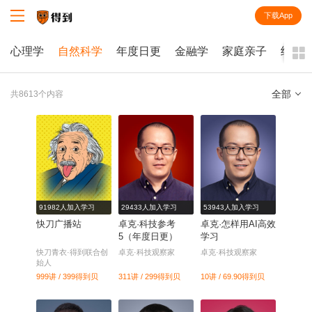
下载App
知识就在得到
心理学
自然科学
年度日更
金融学
家庭亲子
经济
全部
共8613个内容
全部
课程
每天听本书
电子书
91982人加入学习
29433人加入学习
53943人加入学习
快刀广播站
卓克·科技参考
卓克·怎样用AI高效
5（年度日更）
学习
快刀青衣·得到联合创
卓克·科技观察家
卓克·科技观察家
始人
999讲 / 399
得到贝
311讲 / 299
得到贝
10讲 / 69.90
得到贝