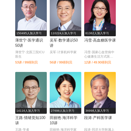
150495人加入学习
110224人加入学习
61362人加入学习
薄世宁·医学通识
吴军·数学通识50
冯雪·高血糖医学课
50讲
讲
薄世宁·北医三院ICU
吴军·计算机科学家
冯雪·国家心血管病中
医生
心健康生活方式医学
中心常务副主任
53讲 / 99
得到贝
56讲 / 99
得到贝
12讲 / 49.90
得到贝
14116人加入学习
27698人加入学习
36998人加入学习
王路·情绪觉知100
田丽艳·海洋科学
段涛·产科医学课
讲
10讲
王路·学者
田丽艳·海洋科学家
段涛·同济大学附属上