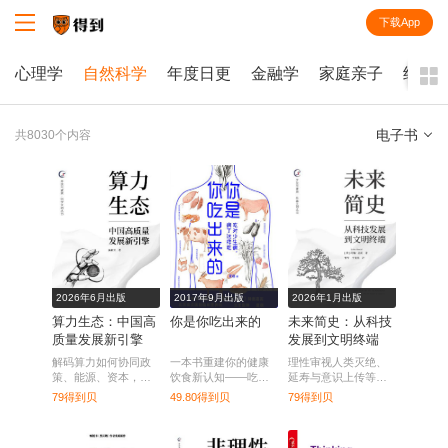
下载App
知识就在得到
心理学
自然科学
年度日更
金融学
家庭亲子
经济
电子书
共8030个内容
全部
课程
每天听本书
电子书
2026年6月出版
2017年9月出版
2026年1月出版
算力生态：中国高
你是你吃出来的
未来简史：从科技
质量发展新引擎
发展到文明终端
解码算力如何协同政
一本书重建你的健康
理性审视人类灭绝、
策、能源、资本，重
饮食新认知——吃对
延寿与意识上传等预
构产业规则与城市未
少生病，病了这样
测，重拾面对未来的
79得到贝
49.80得到贝
79得到贝
来。
吃。
清醒与乐观。