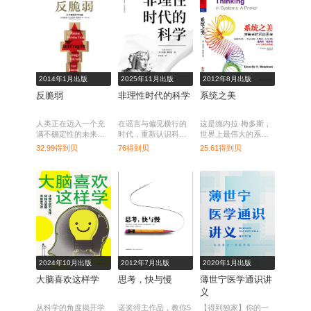
2014年1月出版
2025年11月出版
2012年8月出版
反脆弱
非理性时代的科学
系统之美
人类正在迈入一个充
在谣言与偏见横行的
这是德内拉·梅多斯，
满不确定性的未来，
时代，重新认识科学
世界上最伟大的系统
在那里，现有的确定
与理性。
思考大师的经典之
32.99得到贝
76得到贝
25.61得到贝
性理论必将崩解。而
作，深入浅出地启迪
这本书，无疑是那个
人们系统思考，引领
时代的终极生存指
社会观念变革的先
南。
河，重塑人类对于社
会生态系统的理解！
2024年10月出版
2012年7月出版
2020年1月出版
大脑喜欢这样学
思考，快与慢
薄世宁医学通识讲
义
从科学的角度揭开学
诺奖得主作品，教你5
【得到独家】你的一