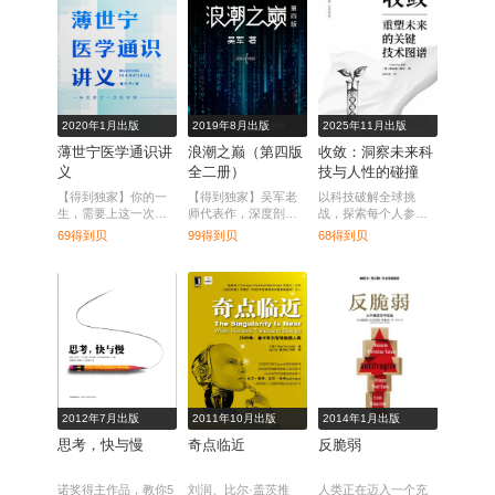
2020年1月出版
2019年8月出版
2025年11月出版
薄世宁医学通识讲
浪潮之巅（第四版
收敛：洞察未来科
义
全二册）
技与人性的碰撞
【得到独家】你的一
【得到独家】吴军老
以科技破解全球挑
生，需要上这一次医
师代表作，深度剖析
战，探索每个人参与
学院。
信息产业，掌握下一
未来变革的可能。
69得到贝
99得到贝
68得到贝
个黄金十年。
2012年7月出版
2011年10月出版
2014年1月出版
思考，快与慢
奇点临近
反脆弱
诺奖得主作品，教你5
刘润、比尔·盖茨推
人类正在迈入一个充