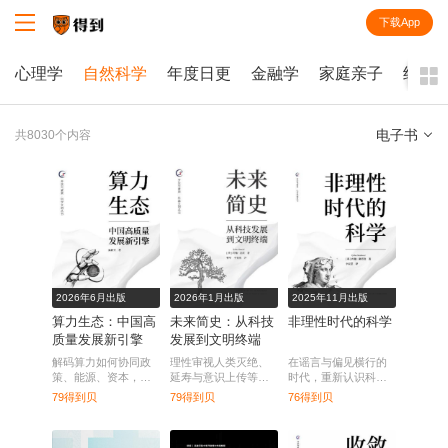
下载App
知识就在得到
心理学
自然科学
年度日更
金融学
家庭亲子
经济
电子书
共8030个内容
全部
课程
每天听本书
电子书
2026年6月出版
2026年1月出版
2025年11月出版
算力生态：中国高
未来简史：从科技
非理性时代的科学
质量发展新引擎
发展到文明终端
解码算力如何协同政
理性审视人类灭绝、
在谣言与偏见横行的
策、能源、资本，重
延寿与意识上传等预
时代，重新认识科学
构产业规则与城市未
测，重拾面对未来的
与理性。
79得到贝
79得到贝
76得到贝
来。
清醒与乐观。