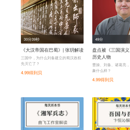
30分39秒
49分
《大汉帝国在巴蜀》| 张玥解读
盘点被《三国演义》
历史人物
三国中，为什么刘备建立的蜀汉政权
先灭亡了？
曹操、刘备、诸葛亮，
象什么样？
4.99得到贝
4.99得到贝