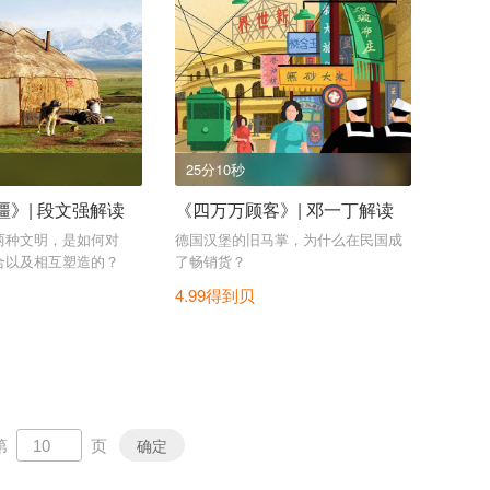
25分10秒
》| 段文强解读
《四万万顾客》| 邓一丁解读
两种文明，是如何对
德国汉堡的旧马掌，为什么在民国成
合以及相互塑造的？
了畅销货？
4.99得到贝
第
页
确定