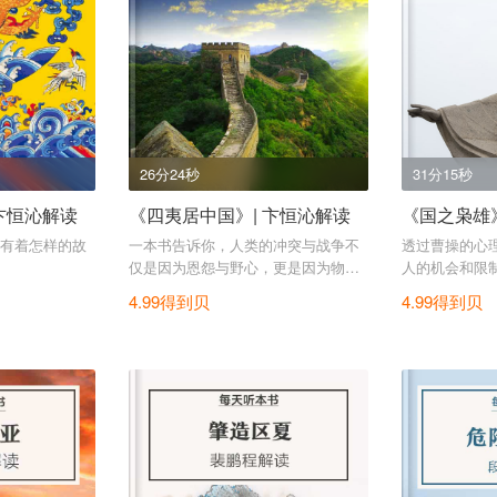
26分24秒
31分15秒
卞恒沁解读
《四夷居中国》| 卞恒沁解读
《国之枭雄》
有着怎样的故
一本书告诉你，人类的冲突与战争不
透过曹操的心
仅是因为恩怨与野心，更是因为物质
人的机会和限
的生产和交换
4.99得到贝
4.99得到贝