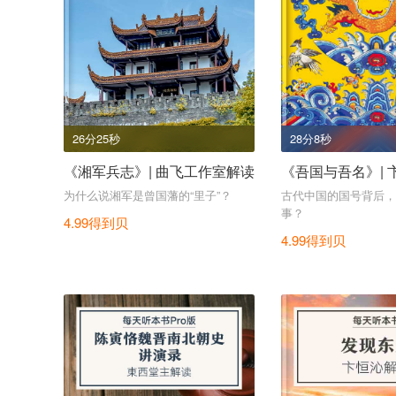
26分25秒
28分8秒
《湘军兵志》| 曲飞工作室解读
《吾国与吾名》| 
为什么说湘军是曾国藩的“里子”？
古代中国的国号背后，
事？
4.99得到贝
4.99得到贝