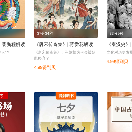
37分34秒
33分9秒
 裴鹏程解读
《唐宋传奇集》| 蒋爱花解读
《秦汉史》|
人”？
《唐宋传奇集》：崔莺莺为何会被始
文化对历史发
乱终弃？
4.99得到贝
4.99得到贝