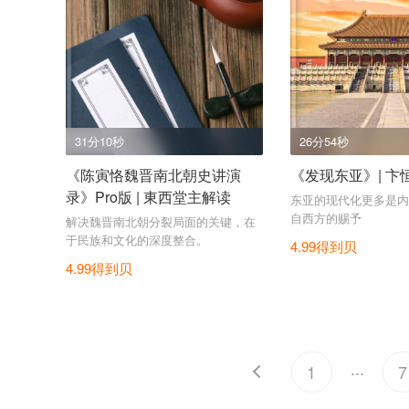
31分10秒
26分54秒
《陈寅恪魏晋南北朝史讲演
《发现东亚》| 卞
录》Pro版 | 東西堂主解读
东亚的现代化更多是内
自西方的赐予
解决魏晋南北朝分裂局面的关键，在
于民族和文化的深度整合。
4.99得到贝
4.99得到贝
...
1
7