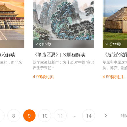
28分39秒
28分22秒
恒沁解读
《肇造区夏》| 裴鹏程解读
《危险的边疆
生的，而非来
汉学家谭凯新作：为什么说“中国”意识
草原和中原这
产生于宋朝？
抗、博弈、融
4.99得到贝
4.99得到贝
...
8
9
10
11
14
到