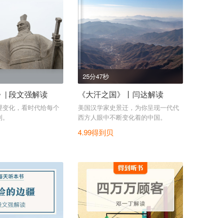
25分47秒
| 段文强解读
《大汗之国》丨闫达解读
理变化，看时代给每个
美国汉学家史景迁，为你呈现一代代
制。
西方人眼中不断变化着的中国。
4.99得到贝