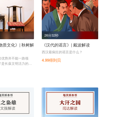
26分32秒
物质文化》| 秋树解
《汉代的谣言》| 戴波解读
西汉最疯狂的谣言是什么？
发优势并不能一路领
4.99得到贝
才是长葆文明活力的根