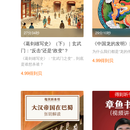
27分34秒
29分10秒
《葛剑雄写史》（下）｜玄武
《中国龙的发明》|
门：“反击”还是“政变”？
为什么我们都是“龙的传
《葛剑雄写史》：“玄武门之变”，到底
4.99得到贝
是谁想杀谁？
4.99得到贝