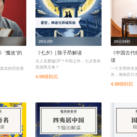
29分2秒
29分34秒
“魔改”的
《七夕》| 陈子昂解读
《中国古代
读
古人也爱磕CP？牛郎之外，七夕竟有
其他男主角？
真实的历史形
一个文明有先
先，海纳百川
4.99得到贝
本之道。
4.99得到贝