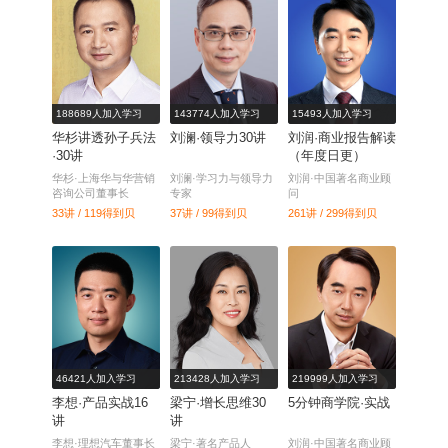
188689人加入学习
143774人加入学习
15493人加入学习
华杉讲透孙子兵法
刘澜·领导力30讲
刘润·商业报告解读
·30讲
（年度日更）
华杉·上海华与华营销
刘澜·学习力与领导力
刘润·中国著名商业顾
咨询公司董事长
专家
问
33讲 / 119
得到贝
37讲 / 99
得到贝
261讲 / 299
得到贝
46421人加入学习
213428人加入学习
219999人加入学习
李想·产品实战16
梁宁·增长思维30
5分钟商学院·实战
讲
讲
李想·理想汽车董事长
梁宁·著名产品人
刘润·中国著名商业顾