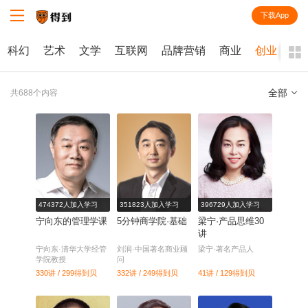
下载App
知识就在得到
科幻
艺术
文学
互联网
品牌营销
商业
创业
全部
共688个内容
全部
课程
每天听本书
电子书
474372人加入学习
351823人加入学习
396729人加入学习
宁向东的管理学课
5分钟商学院·基础
梁宁·产品思维30
讲
宁向东·清华大学经管
刘润·中国著名商业顾
梁宁·著名产品人
学院教授
问
330讲 / 299
得到贝
332讲 / 249
得到贝
41讲 / 129
得到贝