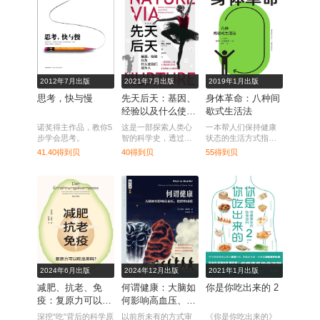
2012年7月出版
2021年7月出版
2019年1月出版
思考，快与慢
先天后天：基因、
身体革命：八种间
经验以及什么使我
歇式生活法
们成为人
诺奖得主作品，教你5
这是一部探索人类心
一本帮人们保持健康
步学会思考。
智的科学史，透过基
状态的生活方式指导
因科学回顾两百年先
小书。
41.40得到贝
40得到贝
55得到贝
天·后天之争。
2024年6月出版
2024年12月出版
2021年1月出版
减肥、抗老、免
何谓健康：大脑如
你是你吃出来的 2
疫：复原力可以吃
何影响高血压、肥
出来吗？
胖和成瘾
深挖“吃”背后的科学原
以前所未有的方式审
《你是你吃出来的》