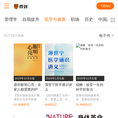
下载App
知识就在得到
管理学
自我提升
医学与健康
职场
历史
中国历史
电子书
共2715个内容
全部
课程
每天听本书
电子书
2025年10月出版
2020年1月出版
2020年10月出版
愿你眼明心亮：全
薄世宁医学通识讲
戒糖：改变一生的
家人都需要的护眼
义
科学饮食法
指南
【得到独家首发】陶
【得到独家】你的一
风靡全球的健康革
勇医生为全年龄家庭
生，需要上这一次医
命，刷新你的饮食
成员解答常见眼病与
学院。
观。科学知识原理+实
62.40得到贝
69得到贝
24.99得到贝
用眼难题，提供科
用解决方案，帮你一
学、实用的护眼指
步一步，科学摆脱甜
南。
蜜诱惑。