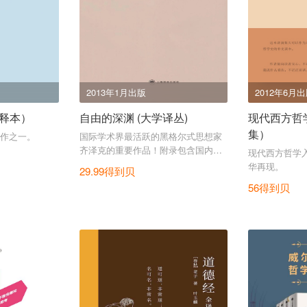
2013年1月出版
2012年6月
释本）
自由的深渊 (大学译丛)
现代西方哲
集）
作之一。
国际学术界最活跃的黑格尔式思想家
齐泽克的重要作品！附录包含国内首
现代西方哲学
次出版谢林未曾发表的手稿。
华再现。
29.99得到贝
56得到贝