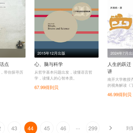
2015年12月出版
2024年7月
活点
心、脑与科学
人生的跃迁
讲
，带你探寻历
从哲学基本问题出发，读懂语言哲
学，读懂人的心智本质。
南开大学教授
的视角解读《
67.99得到贝
46.99得到贝
...
2
43
44
45
46
299
到