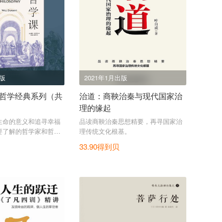
出版
2021年1月出版
特哲学经典系列（共
治道：商鞅治秦与现代国家治
理的缘起
生命的意义和追寻幸福
品读商鞅治秦思想精要，再寻国家治
要了解的哲学家和哲学
理传统文化根基。
兰特总结一生，流传近一
33.90得到贝
哲学。