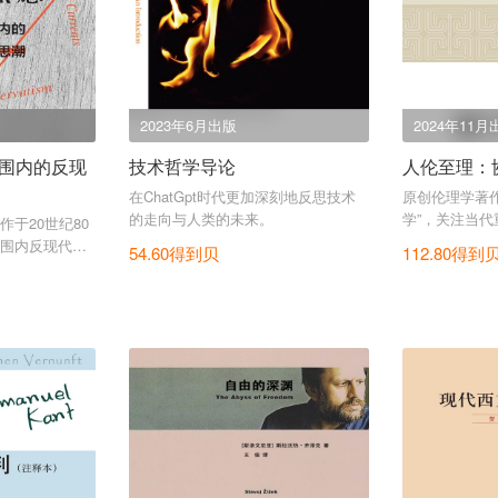
2023年6月出版
2024年11月
围内的反现
技术哲学导论
人伦至理：
在ChatGpt时代更加深刻地反思技术
原创伦理学著
的走向与人类的未来。
学”，关注当
于20世纪80
围内反现代化
54.60得到贝
112.80得到