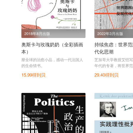
2018年8月出版
2022年3月出版
奥斯卡与玫瑰奶奶（全彩插画
持续焦虑：世界范
本）
代化思潮
靡全球的治愈小品，感动一代法国人
芝加哥大学教授艾恺写作
的生命情书。
年代的专著，将世界范
思潮尽收笔底。
15.99得到贝
29.40得到贝