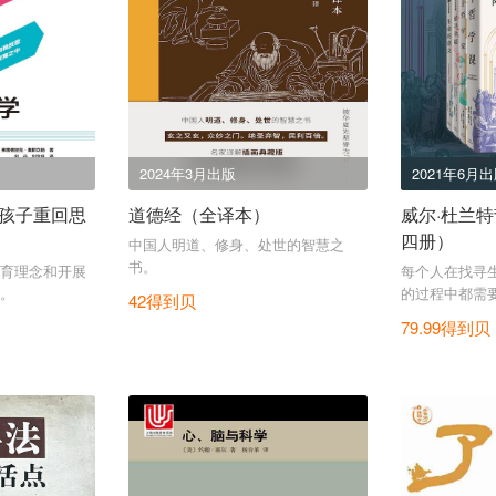
2024年3月出版
2021年6月
孩子重回思
道德经（全译本）
威尔·杜兰
四册）
中国人明道、修身、处世的智慧之
书。
育理念和开展
每个人在找寻
。
的过程中都需
42得到贝
课。威尔·杜
79.99得到贝
个世纪的经典