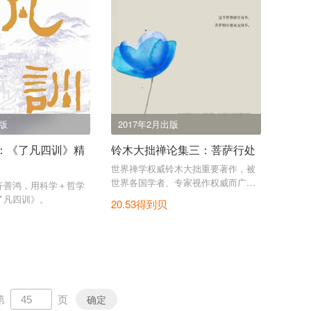
出版
2017年2月出版
：《了凡四训》精
铃木大拙禅论集三：菩萨行处
世界禅学权威铃木大拙重要著作，被
世界各国学者、专家视作权威而广泛
齐善鸿，用科学＋哲学
援引。
了凡四训》。
20.53得到贝
第
页
确定