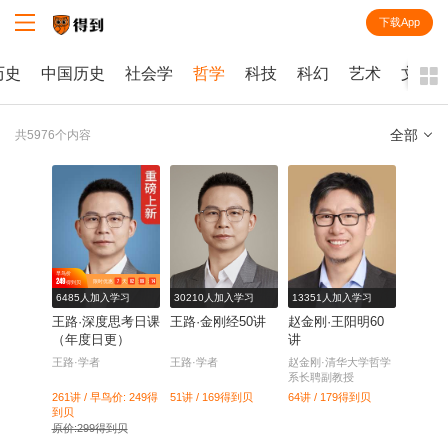
下载App
知识就在得到
历史
中国历史
社会学
哲学
科技
科幻
艺术
文学
全部
共5976个内容
全部
课程
每天听本书
早鸟价
249
7
天
02
：
09
：
14
限时优惠
得到贝
电子书
6485人加入学习
30210人加入学习
13351人加入学习
王路·深度思考日课
王路·金刚经50讲
赵金刚·王阳明60
（年度日更）
讲
王路·学者
王路·学者
赵金刚·清华大学哲学
系长聘副教授
261讲 / 早鸟价: 249
得
51讲 / 169
得到贝
64讲 / 179
得到贝
到贝
原价:299得到贝