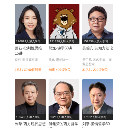
120879人加入学习
131878人加入学习
152856人加入学习
蔡钰·批判性思维
熊逸·佛学50讲
吴伯凡·认知方法论
15讲
蔡钰·商业观察家
熊逸·思想隐士
吴伯凡·著名学者、商
业思想家
17讲 / 39.90
得到贝
55讲 / 99
得到贝
319讲 / 229
得到贝
105438人加入学习
65257人加入学习
17552人加入学习
刘擎·西方现代思想
傅佩荣的西方哲学
刘擎·爱情哲学30