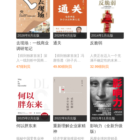
2026年6月出版
2026年4月出版
2014年1月出版
去现场：一线商业
通关
反脆弱
调研笔记
【得到独家首发】深
【得到独家首发】冯
人类正在迈入一个充
入一线剖析中国商业
唐悟透《孙子兵
满不确定性的未来，
生态，提炼实用经营
法》，解密职场致胜
在那里，现有的确定
47得到贝
49.80得到贝
32.99得到贝
策略。
三十六计，助你从容
性理论必将崩解。而
掌控人生。
这本书，无疑是那个
时代的终极生存指
南。
2025年2月出版
2022年6月出版
2021年11月出版
何以胖东来
重新理解企业家精
影响力（全新升级
神
版）
揭秘中国零售业神
经济学家张维迎40年
风靡全球的营销圣