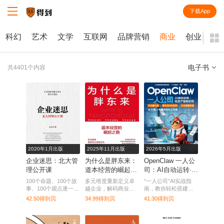
下载App
知识就在得到
科幻
艺术
文学
互联网
品牌营销
商业
创业
电子书
共4401个内容
全部
课程
每天听本书
电子书
2020年1月出版
2025年11月出版
2026年5月出版
企业迷思：北大管
为什么是胖东来：
OpenClaw 一人公
理公开课
道本经营的崛起之
司：AI自动运转·轻
路
资产智能创收
100个命题、100个故
多元维度重新定义卓
“一人公司”AI实战指
事、100个观点逐一解
越企业，解码商业进
南，教你轻松搭建智
析，系统呈现了一位
化的“中国智慧”。
能创收体系，实现高
42.50得到贝
34.99得到贝
41.30得到贝
成功企业家的经营智
效自动化运营。
慧。