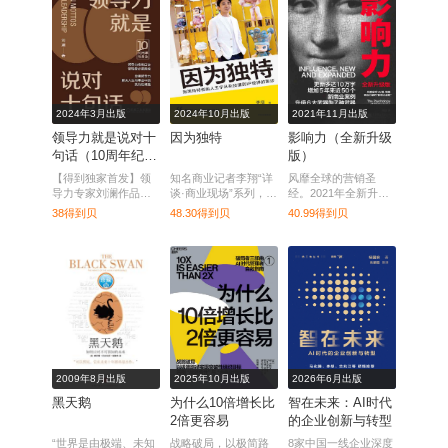
南。
2024年3月出版
2024年10月出版
2021年11月出版
领导力就是说对十
因为独特
影响力（全新升级
句话（10周年纪念
版）
版）
【得到独家首发】领
知名商业记者李翔“详
风靡全球的营销圣
导力专家刘澜作品，
谈·商业现场”系列，深
经。2021年全新升级
用轻松易懂的语言阐
度对话泡泡玛特创始
版，更新多达10万
38得到贝
48.30得到贝
40.99得到贝
述最深刻的领导力精
人。
字，比上一版多50%
髓。
新增内容。
2009年8月出版
2025年10月出版
2026年6月出版
黑天鹅
为什么10倍增长比
智在未来：AI时代
2倍更容易
的企业创新与转型
“世界是由极端、未知
战略破局，以极简路
8家中国一线企业深度