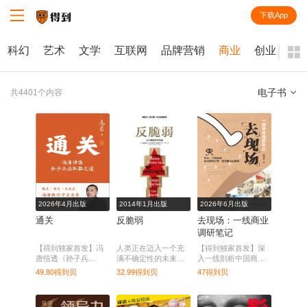
下载App
知识就在得到
科幻
艺术
文学
互联网
品牌营销
商业
创业
电子书
共4401个内容
全部
课程
每天听本书
电子书
2026年4月出版
2014年1月出版
2026年6月出版
通关
反脆弱
去现场：一线商业
调研笔记
【得到独家首发】冯
人类正在迈入一个充
【得到独家首发】深
唐悟透《孙子兵
满不确定性的未来，
入一线剖析中国商业
法》，解密职场致胜
在那里，现有的确定
生态，提炼实用经营
49.80得到贝
32.99得到贝
47得到贝
三十六计，助你从容
性理论必将崩解。而
策略。
掌控人生。
这本书，无疑是那个
时代的终极生存指