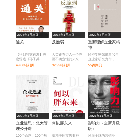
2026年4月出版
2014年1月出版
2022年6月出版
通关
反脆弱
重新理解企业家精
神
【得到独家首发】冯
人类正在迈入一个充
经济学家张维迎40年
唐悟透《孙子兵
满不确定性的未来，
企业家研究力作，回
法》，解密职场致胜
在那里，现有的确定
归商业原点，直击市
49.80得到贝
32.99得到贝
55得到贝
三十六计，助你从容
性理论必将崩解。而
场问题核心，在大数
掌控人生。
这本书，无疑是那个
据经济时代重新理解
时代的终极生存指
企业家精神。
南。
2020年1月出版
2025年2月出版
2021年11月出版
企业迷思：北大管
何以胖东来
影响力（全新升级
理公开课
版）
100个命题、100个故
揭秘中国零售业神
风靡全球的营销圣