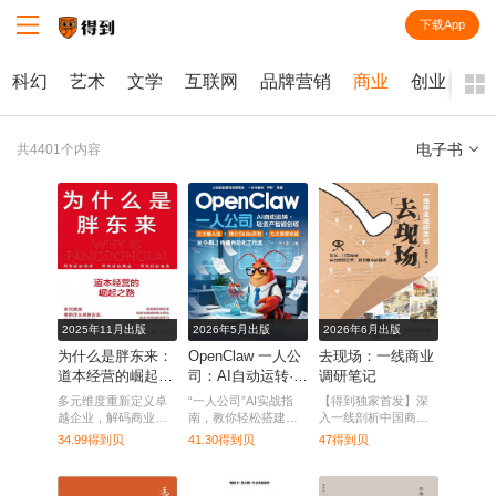
下载App
知识就在得到
科幻
艺术
文学
互联网
品牌营销
商业
创业
电子书
共4401个内容
全部
课程
每天听本书
电子书
2025年11月出版
2026年5月出版
2026年6月出版
为什么是胖东来：
OpenClaw 一人公
去现场：一线商业
道本经营的崛起之
司：AI自动运转·轻
调研笔记
路
资产智能创收
多元维度重新定义卓
“一人公司”AI实战指
【得到独家首发】深
越企业，解码商业进
南，教你轻松搭建智
入一线剖析中国商业
化的“中国智慧”。
能创收体系，实现高
生态，提炼实用经营
34.99得到贝
41.30得到贝
47得到贝
效自动化运营。
策略。