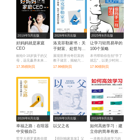
2019年5月出版
2026年6月出版
2025年8月出版
好妈妈就是家庭
洛克菲勒家书：关
让学习轻而易举的
CEO
于财富、处世与管
100个策略
理的智慧
献给0-18岁孩子的父
展现世界传奇巨富的
本书帮助你告别“学了
母，远见赢养未来。
教子箴言，揭秘六代
就忘”，以更少时间掌
引导妈妈以更高的视
常青不衰的家族智
握更多知识，真正做
17.35得到贝
17.99得到贝
17.90得到贝
野建构成长型的家
慧。
到学以致用。
庭，培养面向未来的
孩子。
2026年6月出版
2026年3月出版
2019年9月出版
幸福之路：在喧嚣
以父之名
如何高效学习：建
中安顿自己
立你的简单有效学
习系统，实现人生
哲学大师罗素教你摆
【得到独家首发】父
一本教你高效学习的