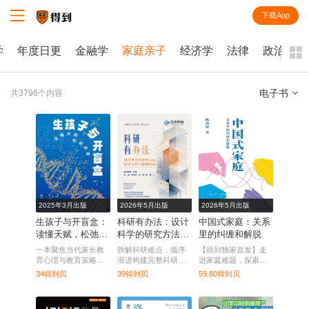
下载App
知识就在得到
学
年度日更
金融学
家庭亲子
经济学
法律
政治学
电子书
共3796个内容
全部
课程
每天听本书
电子书
2025年3月出版
2026年5月出版
2026年5月出版
生孩子与开盲盒：
科研有办法：设计
中国式家庭：关系
读懂天赋，松弛养
科学的研究方法、
里的纠缠和解脱
育
论文写作与课题申
一本聚焦当代家长教
拆解科研难点，循序
【得到独家首发】走
报
育心理与教育策略的
渐进构建完整科研知
进家庭难题，探索中
家庭教育类图书。
识体系。
国式家庭的纠缠与出
34得到贝
39得到贝
59.80得到贝
路。