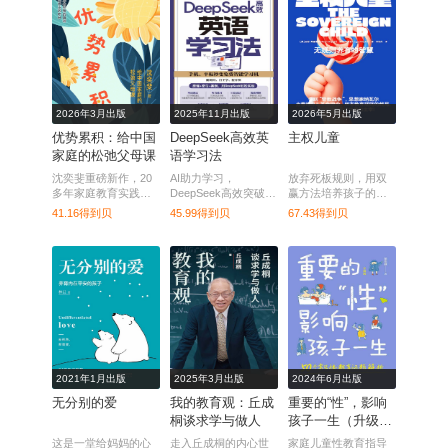
2026年3月出版
2025年11月出版
2026年5月出版
优势累积：给中国
DeepSeek高效英
主权儿童
家庭的松弛父母课
语学习法
沈奕斐重磅新作，20
AI助力学习，
放弃死板规则，用双
多年家庭教育实践与
DeepSeek高效突破英
赢方法培养孩子的自
方法总结，给中国家
语难点，定制专属成
我管理与独立性。
41.16得到贝
45.99得到贝
67.43得到贝
庭的松弛父母课。
长路径。
2021年1月出版
2025年3月出版
2024年6月出版
无分别的爱
我的教育观：丘成
重要的“性”，影响
桐谈求学与做人
孩子一生（升级
版）
这是一堂给妈妈的心
走入丘成桐的内心世
家庭儿童性教育指导