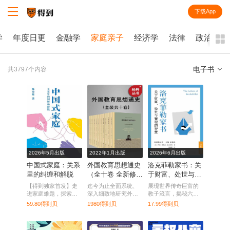
下载App
知识就在得到
学
年度日更
金融学
家庭亲子
经济学
法律
政治学
电子书
共3797个内容
全部
课程
每天听本书
电子书
2026年5月出版
2022年1月出版
2026年6月出版
中国式家庭：关系
外国教育思想通史
洛克菲勒家书：关
里的纠缠和解脱
（全十卷 全新修订
于财富、处世与管
版）
理的智慧
【得到独家首发】走
迄今为止全面系统、
展现世界传奇巨富的
进家庭难题，探索中
深入细致地研究外国
教子箴言，揭秘六代
国式家庭的纠缠与出
教育思想发展历史的
常青不衰的家族智
59.80得到贝
1980得到贝
17.99得到贝
路。
巨型学术性专著。
慧。