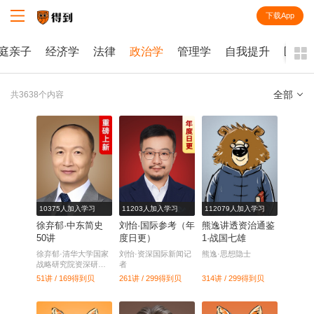
下载App
知识就在得到
庭亲子
经济学
法律
政治学
管理学
自我提升
医学
全部
共3638个内容
全部
课程
每天听本书
电子书
10375人加入学习
11203人加入学习
112079人加入学习
徐弃郁·中东简史
刘怡·国际参考（年
熊逸讲透资治通鉴
50讲
度日更）
1·战国七雄
徐弃郁·清华大学国家
刘怡·资深国际新闻记
熊逸·思想隐士
战略研究院资深研究
者
员
51讲 / 169
得到贝
261讲 / 299
得到贝
314讲 / 299
得到贝