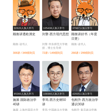
32620人加入学习
105438人加入学习
37967人加入学习
顾衡讲透欧洲史
刘擎·西方现代思想
顾衡讲好书（年度
日更）
顾衡·读书人
刘擎·华东师范大学教
顾衡·读书人
授，博士生导师
306讲 / 349
得到贝
72讲 / 149
得到贝
266讲 / 299
得到贝
85360人加入学习
109360人加入学习
42935人加入学习
施展·国际政治学
李筠·西方史纲50
包刚升·西方政治学
40讲
讲
通识30讲
施展·上海外国语大学
李筠·中国政法大学教
包刚升·复旦政治学教