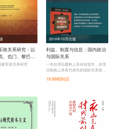
出版
2010年10月出版
军政关系研究：以
利益、制度与信息：国内政治
克、也门、黎巴嫩
与国际关系
家为例（中国非洲
国家军政关系研究
一本在理论建构上具有创造性，在理
·学术著作）
论检验上具有代表性的国际关系著
作。
19.99得到贝