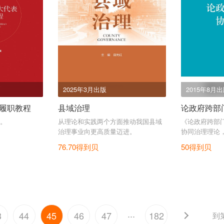
2025年3月出版
2015年8月
履职教程
县域治理
论政府跨部
。
从理论和实践两个方面推动我国县域
《论政府跨部
治理事业向更高质量迈进。
协同治理理论
色跨部门协同
76.70得到贝
50得到贝
...
3
44
45
46
47
182
到