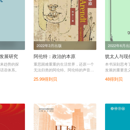
2022年3月出版
2022年6月
发展研究
阿伦特：政治的本原
犹太人与现
来趋势的探
重思困难重重的生活世界，还原一个
本书深刻思考
话语体系。
无法归类的阿伦特。阿伦特的声音虽
发展的重要意
然“刺耳”，但有着普遍焦灼感的现代人
25.99得到贝
48得到贝
仍需要她的陪伴。