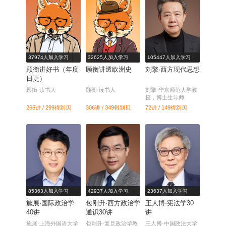
37974人加入学习
32625人加入学习
105447人加入学习
顾衡讲好书（年度
顾衡讲透欧洲史
刘擎·西方现代思想
日更）
顾衡·读书人
顾衡·读书人
刘擎·华东师范大学教
授，博士生导师
266讲 / 299
得到贝
306讲 / 349
得到贝
72讲 / 149
得到贝
85363人加入学习
42937人加入学习
23637人加入学习
施展·国际政治学
包刚升·西方政治学
王人博·宪法学30
40讲
通识30讲
讲
施展·上海外国语大学
包刚升·复旦政治学教
王人博·中国政法大学