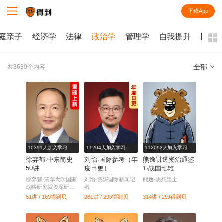
下载App
知识就在得到
庭亲子
经济学
法律
政治学
管理学
自我提升
医学
全部
共3639个内容
全部
课程
每天听本书
电子书
10391人加入学习
11204人加入学习
112093人加入学习
徐弃郁·中东简史
刘怡·国际参考（年
熊逸讲透资治通鉴
50讲
度日更）
1·战国七雄
徐弃郁·清华大学国家
刘怡·资深国际新闻记
熊逸·思想隐士
战略研究院资深研究
者
员
51讲 / 169
得到贝
261讲 / 299
得到贝
314讲 / 299
得到贝