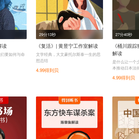
29分13秒
27分40秒
解读
《复活》| 黄昱宁工作室解读
《桶川跟踪
解读
我们要如何与命
文学经典，大文豪托尔斯泰一生的思
想总结
是什么让一个
本推动日本法
4.99得到贝
4.99得到贝