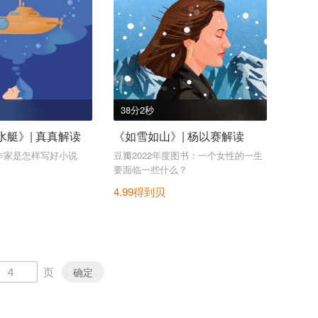
38分2秒
艇》| 真真解读
《如雪如山》| 杨以赛解读
作家是怎样写好小说
豆瓣2022年度图书：一个女性的一生
要面临一些什么？
4.99得到贝
页
确定