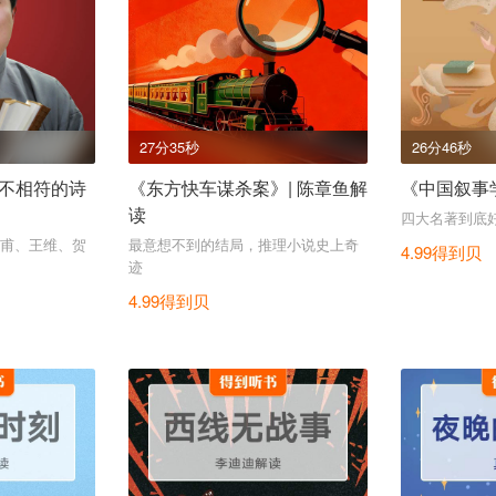
27分35秒
26分46秒
不相符的诗
《东方快车谋杀案》| 陈章鱼解
《中国叙事学
读
四大名著到底
甫、王维、贺
最意想不到的结局，推理小说史上奇
4.99得到贝
迹
4.99得到贝