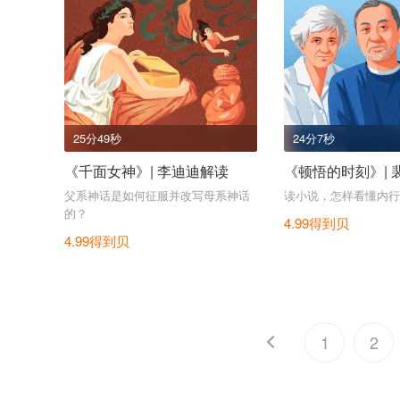
25分49秒
24分7秒
《千面女神》| 李迪迪解读
《顿悟的时刻》| 
父系神话是如何征服并改写母系神话
读小说，怎样看懂内行
的？
4.99得到贝
4.99得到贝
1
2