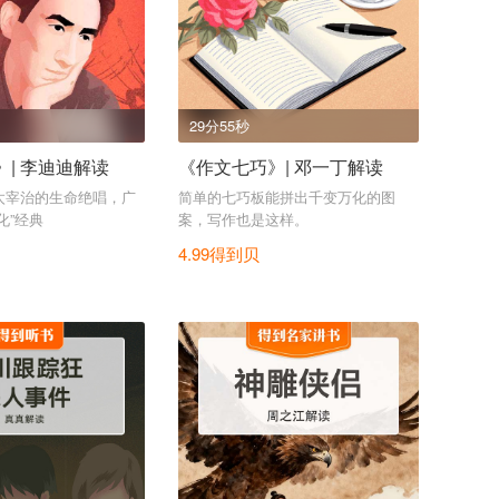
29分55秒
| 李迪迪解读
《作文七巧》| 邓一丁解读
太宰治的生命绝唱，广
简单的七巧板能拼出千变万化的图
化”经典
案，写作也是这样。
4.99得到贝