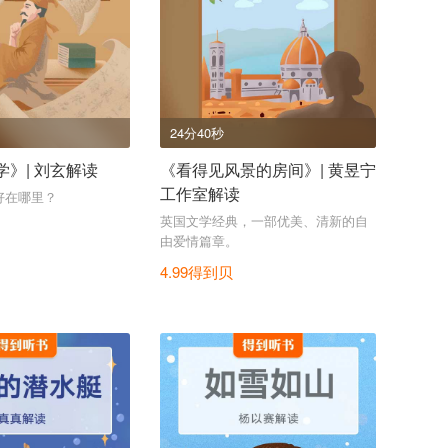
24分40秒
》| 刘玄解读
《看得见风景的房间》| 黄昱宁
工作室解读
好在哪里？
英国文学经典，一部优美、清新的自
由爱情篇章。
4.99得到贝