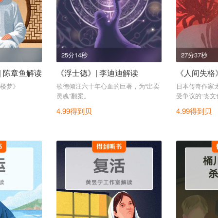
25分14秒
27分37秒
 陈章鱼解读
《浮士德》| 李迪迪解读
《人间失格》
楼梦》
歌德倾注六十年心血的巨著，为“出卖
日本传奇作家
灵魂”翻案。
受争议的“丧文
4.99得到贝
4.99得到贝