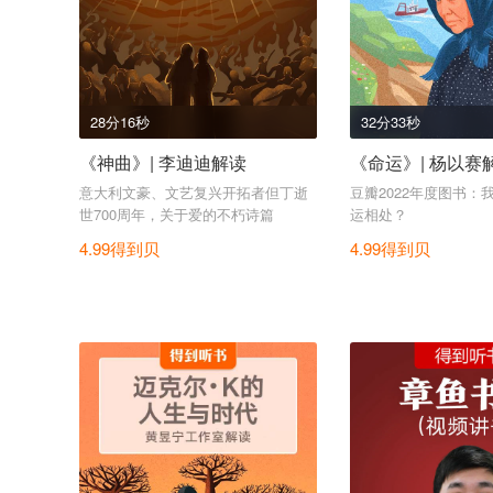
28分16秒
32分33秒
《神曲》| 李迪迪解读
《命运》| 杨以赛
意大利文豪、文艺复兴开拓者但丁逝
豆瓣2022年度图书：
世700周年，关于爱的不朽诗篇
运相处？
4.99得到贝
4.99得到贝