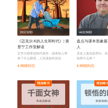
29分32秒
44分56秒
《迈克尔·K的人生和时代》| 黄
盘点与课本形象最
昱宁工作室解读
人
文学大师库切的代表作：战争给人带
历史上真实的李白、杜
来了什么困境，人应该如何反抗
知章什么样？
4.99得到贝
4.99得到贝