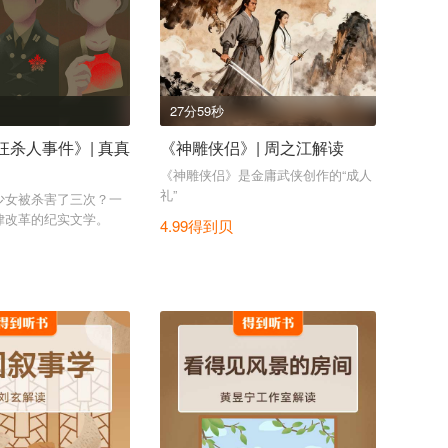
27分59秒
狂杀人事件》| 真真
《神雕侠侣》| 周之江解读
《神雕侠侣》是金庸武侠创作的“成人
礼”
少女被杀害了三次？一
律改革的纪实文学。
4.99得到贝