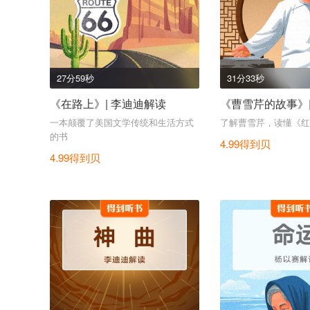
27分59秒
31分33秒
《在路上》| 李迪迪解读
《曹雪芹的故事》|
一本颠覆了美国文学传统和生活方式
了解曹雪芹，读懂《红
的书
4.99得到贝
4.99得到贝