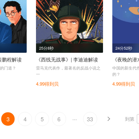
25分8秒
24分52秒
裴鹏程解读
《西线无战事》| 李迪迪解读
《夜晚的潜水
的门道？
雷马克代表作，最著名的反战小说之
中国的新生代
一
的？
4.99得到贝
4.99得到贝
...
3
4
5
6
33
到第