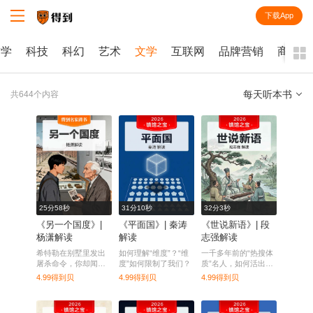
下载App
知识就在得到
哲学
科技
科幻
艺术
文学
互联网
品牌营销
商业
每天听本书
共644个内容
全部
课程
每天听本书
电子书
25分58秒
31分10秒
32分3秒
《另一个国度》|
《平面国》| 秦涛
《世说新语》| 段
杨潇解读
解读
志强解读
希特勒在别墅里发出
如何理解“维度”？“维
一千多年前的“热搜体
屠杀命令，你却闻不
度”如何限制了我们？
质”名人，如何活出最
到血腥味
酷的人生？
4.99得到贝
4.99得到贝
4.99得到贝