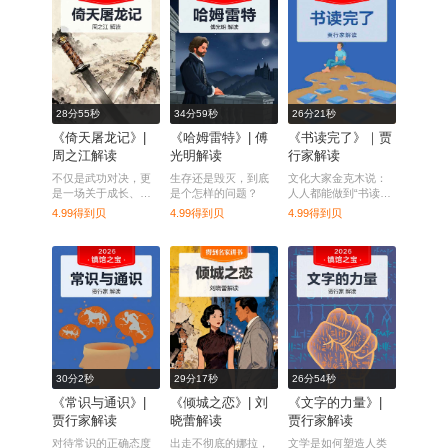
28分55秒
34分59秒
26分21秒
《倚天屠龙记》|
《哈姆雷特》| 傅
《书读完了》｜贾
周之江解读
光明解读
行家解读
不仅是武功对决，更
生存还是毁灭，到底
文化大家金克木说：
是一场关于成长、爱
是个怎样的问题？
人人都能做到“书读完
情和家国的史诗
了”。
4.99得到贝
4.99得到贝
4.99得到贝
30分2秒
29分17秒
26分54秒
《常识与通识》|
《倾城之恋》| 刘
《文字的力量》|
贾行家解读
晓蕾解读
贾行家解读
对待常识的正确态度
出走不彻底的娜拉，
文学是如何塑造人类