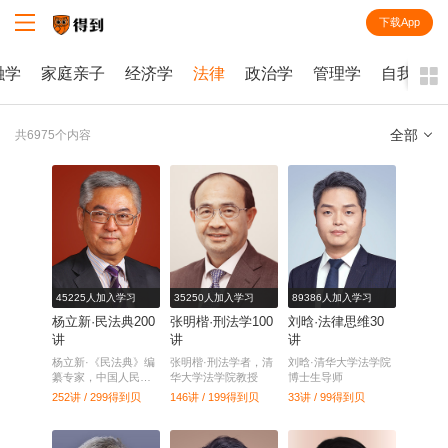
下载App
知识就在得到
融学
家庭亲子
经济学
法律
政治学
管理学
自我提升
全部
共6975个内容
全部
课程
每天听本书
电子书
45225人加入学习
35250人加入学习
89386人加入学习
杨立新·民法典200
张明楷·刑法学100
刘晗·法律思维30
讲
讲
讲
杨立新·《民法典》编
张明楷·刑法学者，清
刘晗·清华大学法学院
纂专家，中国人民大
华大学法学院教授
博士生导师
学教授
252讲 / 299
得到贝
146讲 / 199
得到贝
33讲 / 99
得到贝