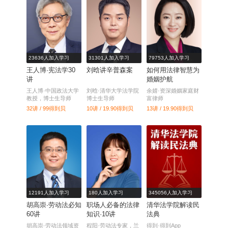
23636人加入学习
31301人加入学习
79753人加入学习
王人博·宪法学30
刘晗讲辛普森案
如何用法律智慧为
讲
婚姻护航
王人博·中国政法大学
刘晗·清华大学法学院
余婧·资深婚姻家庭财
教授，博士生导师
博士生导师
富律师
32讲 / 99
得到贝
10讲 / 19.90
得到贝
13讲 / 19.90
得到贝
12191人加入学习
180人加入学习
345056人加入学习
胡高崇·劳动法必知
职场人必备的法律
清华法学院解读民
60讲
知识·10讲
法典
胡高崇·劳动法领域资
程阳·劳动法专家，兰
得到·得到App