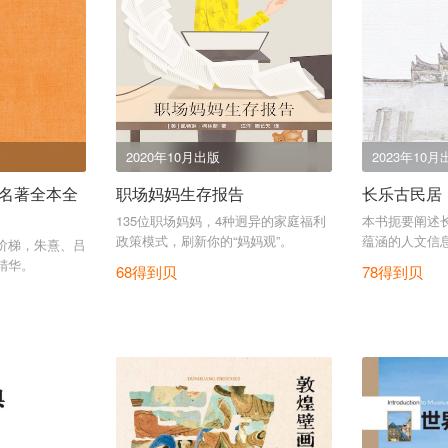
2020年10月出版
2023年10月
名著全本全
职场妈妈生存报告
长乐古民居
135位职场妈妈，4种迥异的家庭福利
本书扼要阐述
政策模式，刷新你的“妈妈观”。
蕴涵的人文信
之阶梯，朱熹、吕
精华。
68得到贝
78得到贝