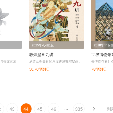
2025年4月出版
2018年11月
敦煌壁画九讲
世界博物馆
与香文化通
从普及型美育的角度讲述敦煌壁画。
去博物馆看什
50.70得到贝
78得到贝
...
2
43
44
45
46
335
到