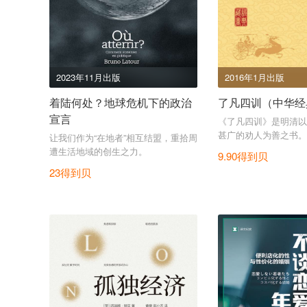
2023年11月出版
2016年1月出版
着陆何处？地球危机下的政治
了凡四训（中华经
宣言
《了凡四训》是明清以
甚广的劝人为善之书。
让我们作为“在地者”相互结盟，重拾周
遭生活地域的创生之力。
9.90得到贝
23得到贝