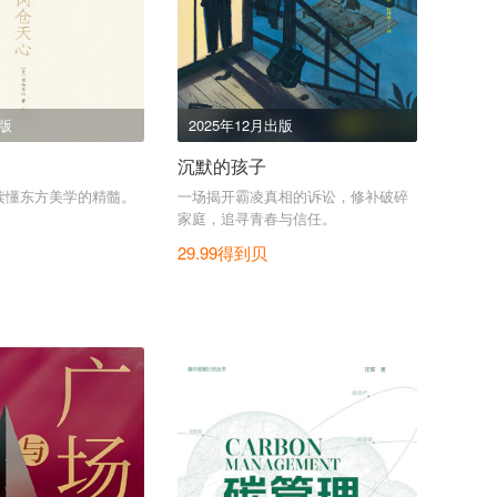
出版
2025年12月出版
沉默的孩子
读懂东方美学的精髓。
一场揭开霸凌真相的诉讼，修补破碎
家庭，追寻青春与信任。
29.99得到贝