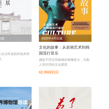
出版
2025年4月出版
文化的故事：从岩画艺术到韩
国流行音乐
长乐古民居的特色和所
息。
捕捉不同文明碰撞的璀璨星火，勾勒
人类共同的文化图景。
62.99得到贝