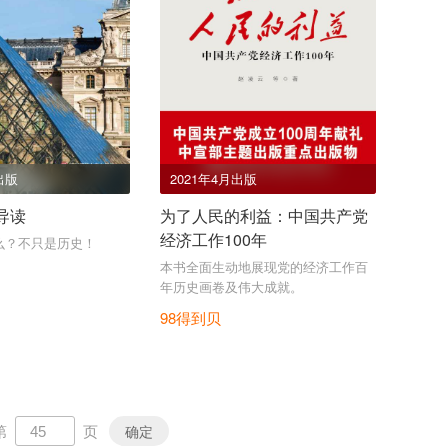
出版
2021年4月出版
导读
为了人民的利益：中国共产党
经济工作100年
么？不只是历史！
本书全面生动地展现党的经济工作百
年历史画卷及伟大成就。
98得到贝
第
页
确定