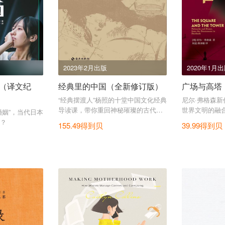
2023年2月出版
2020年1月
（译文纪
经典里的中国（全新修订版）
广场与高塔
“经典摆渡人”杨照的十堂中国文化经典
尼尔·弗格森新
导读课，带你重回神秘璀璨的古代中
世界文明的融
婚姻”，当代日本
国，重读中国古代历史。
？
155.49得到贝
39.99得到贝