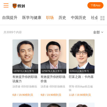
下载App
知识就在得到
自我提升
医学与健康
职场
历史
中国历史
社会学
全部
共3089个内容
全部
课程
每天听本书
电子书
137872人加入学习
125979人加入学习
22610人加入学习
有效提升你的职场
有效提升你的职场
巨富之路：卡内基
说服力
价值
汤君健·得到职场教练
汤君健·得到职场教练
李翔·得到App前总编
辑
6讲 / 19.90
得到贝
9讲 / 19.90
得到贝
11讲 / 19.90
得到贝