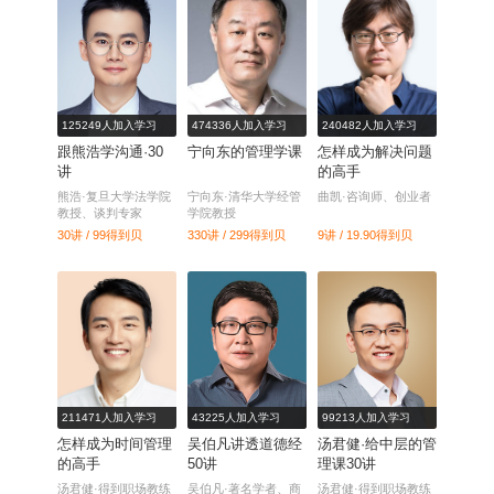
125249人加入学习
474336人加入学习
240482人加入学习
跟熊浩学沟通·30
宁向东的管理学课
怎样成为解决问题
讲
的高手
熊浩·复旦大学法学院
宁向东·清华大学经管
曲凯·咨询师、创业者
教授、谈判专家
学院教授
30讲 / 99
得到贝
330讲 / 299
得到贝
9讲 / 19.90
得到贝
211471人加入学习
43225人加入学习
99213人加入学习
怎样成为时间管理
吴伯凡讲透道德经
汤君健·给中层的管
的高手
50讲
理课30讲
汤君健·得到职场教练
吴伯凡·著名学者、商
汤君健·得到职场教练